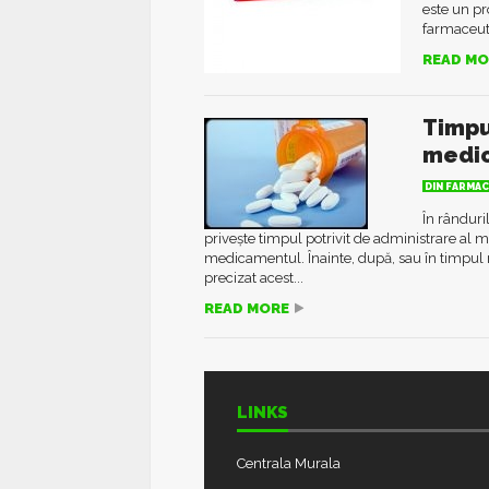
este un pr
farmaceuti
READ MO
Timpu
medic
DIN FARMAC
În rânduri
privește timpul potrivit de administrare al
medicamentul. Înainte, după, sau în timpul
precizat acest...
READ MORE
LINKS
Centrala Murala