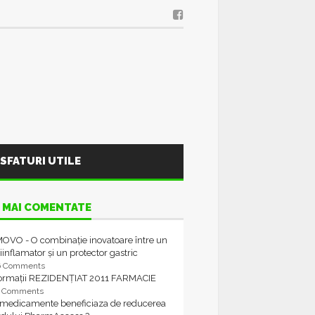
SFATURI UTILE
 MAI COMENTATE
OVO - O combinație inovatoare între un
iinflamator și un protector gastric
6 Comments
formații REZIDENȚIAT 2011 FARMACIE
4 Comments
 medicamente beneficiaza de reducerea