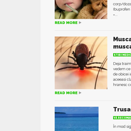
corp/doza
Ibuprofe
=...
READ MORE
Musca
musca
STIRI MEDI
Deja traim
vedem ce t
de obicei 
aceeasi cl
hranesc cu
READ MORE
Trusa
VĂ RECOMAN
În mod sig