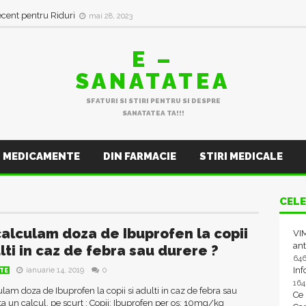
in val de Infecții Respiratorii
ianuarie 11, 2023
ecent pentru Riduri
mai 28, 2023
E –
SANATATEA
SFATURI SI STIRI PENTRU SI DESPRE
SANATATEA TA!!!
MEDICAMENTE
DIN FARMACIE
STIRI MEDICALE
CELE
alculam doza de Ibuprofen la copii
VIM
ant
lti in caz de febra sau durere ?
64
In
ianuarie 14, 2019
0
TE
16
am doza de Ibuprofen la copii si adulti in caz de febra sau
Ce
ta un calcul, pe scurt : Copii: Ibuprofen per os: 10mg/kg