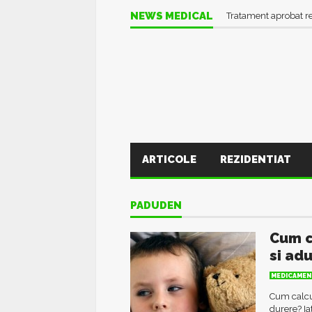
Informații UTILE în pl
NEWS MEDICAL
Tratament aprobat r
ARTICOLE
REZIDENTIAT
PADUDEN
Cum c
si adu
MEDICAMEN
Cum calcul
durere? Ia