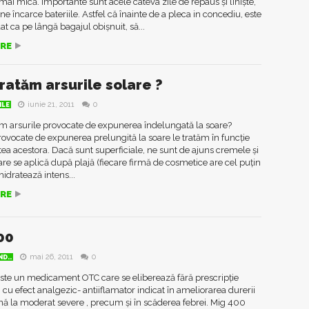
ai mică. Împortante sunt acele câteva zile de repaus și liniște,
ne încarce bateriile. Astfel că înainte de a pleca in concediu, este
 ca pe lângă bagajul obișnuit, să...
RE
ratăm arsurile solare ?
iunie 21, 2011
0
ILE
m arsurile provocate de expunerea îndelungată la soare?
rovocate de expunerea prelungită la soare le tratăm în funcție
tea acestora. Dacă sunt superficiale, ne sunt de ajuns cremele și
care se aplică după plajă (fiecare firmă de cosmetice are cel puțin
hidratează intens...
RE
00
mai 26, 2011
0
D..
ste un medicament OTC care se eliberează fără prescripție
 cu efect analgezic- antiiflamator indicat în ameliorarea durerii
ă la moderat severe , precum și în scăderea febrei. Mig 400