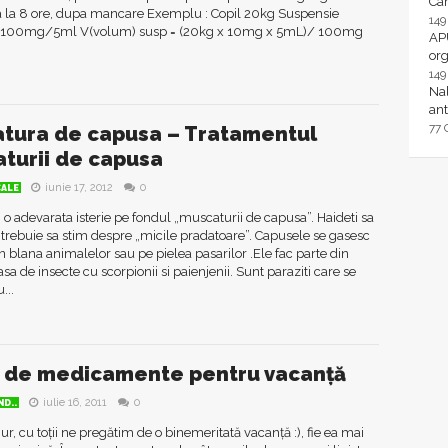
Ca
 la 8 ore, dupa mancare Exemplu : Copil 20kg Suspensie
14
n 100mg/5ml V(volum) susp = (20kg x 10mg x 5mL)/ 100mg
AP
or
14
Nal
ant
77
tura de capusa – Tratamentul
turii de capusa
iunie 17, 2012
0
CALE
 o adevarata isterie pe fondul „muscaturii de capusa”. Haideti sa
rebuie sa stim despre „micile pradatoare”. Capusele se gasesc
in blana animalelor sau pe pielea pasarilor .Ele fac parte din
asa de insecte cu scorpionii si paienjenii. Sunt paraziti care se
...
 de medicamente pentru vacanță
iulie 16, 2011
0
D..
ur, cu toții ne pregătim de o binemeritată vacanță :), fie ea mai