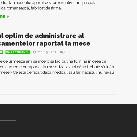
odus farmaceutic aparut de aproximativ 1 ani pe piața
că românească, fabricat de firma...
RE
l optim de administrare al
amentelor raportat la mese
mai 15, 2011
0
IE
VĂ RECOMAND..
le ce urmează am să încerc să fac puțină lumină în ceea ce
 medicamentelor raportat la mese. Mai exact când trebuie să luăm
 mesei? Ce este de facut dacă medicul sau farmacistul nu ne-au