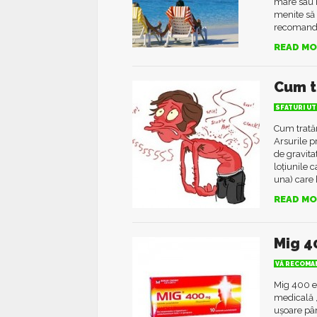
mare sau m
menite să 
recomandat
READ MO
Cum t
SFATURI UT
Cum trată
Arsurile p
de gravita
loțiunile 
una) care 
READ MO
Mig 4
VĂ RECOMAN
Mig 400 e
medicală ,
uşoare pân