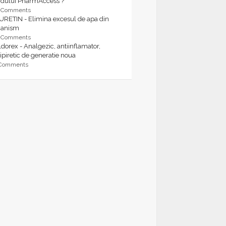
rdului PharmAccess ?
9 Comments
URETIN - Elimina excesul de apa din
ganism
9 Comments
dorex - Analgezic, antiinflamator,
ipiretic de generatie noua
 Comments