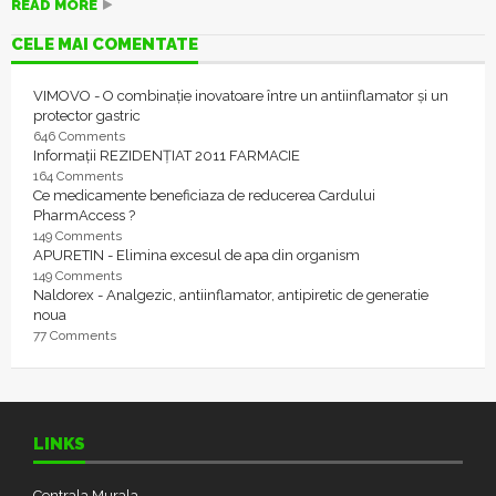
READ MORE
CELE MAI COMENTATE
VIMOVO - O combinație inovatoare între un antiinflamator și un
protector gastric
646 Comments
Informații REZIDENȚIAT 2011 FARMACIE
164 Comments
Ce medicamente beneficiaza de reducerea Cardului
PharmAccess ?
149 Comments
APURETIN - Elimina excesul de apa din organism
149 Comments
Naldorex - Analgezic, antiinflamator, antipiretic de generatie
noua
77 Comments
LINKS
Centrala Murala