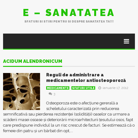
E – SANATATEA
SFATURI SI STIRI PENTRU SI DESPRE SANATATEA TA!!!
ACIDUM ALENDRONICUM
Reguli de administrare a
medicamentelor antiosteoporoză
ianuarie 17, 2012
MEDICAMENTE
SFATURI UTILE
3
Osteoporoza este o afecțiune gererală a
scheletului caracterizată prin reducerea
semnificativă sau pierderea rezistenței (solidității) oaselor ca urmare a
scăderii masei osoase și deteriorării microarhitecturii țesutului osos, fapt
care predispune individul la un risc crescut de facturi. Se estimează că o
femeie din patru și un bărbat din opt,...