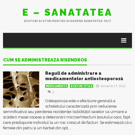
E – SANATATEA
SFATURI SI STIRI PENTRU SI DESPRE SANATATEA TA!!!
CUM SE ADMINISTREAZA RISENDROS
Reguli de administrare a
medicamentelor antiosteoporoză
ianuarie 17, 2012
MEDICAMENTE
SFATURI UTILE
3
Osteoporoza este o afecțiune gererală a
scheletului caracterizată prin reducerea
semnificativă sau pierderea rezistenței (solidității) oaselor ca urmare a
scăderii masei osoase și deteriorării microarhitecturii țesutului osos, fapt
care predispune individul la un risc crescut de facturi. Se estimează că o
femeie din patru și un bărbat din opt,...