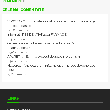
READ MORE
CELE MAI COMENTATE
VIMOVO - O combinație inovatoare între un antiinflamator și un
protector gastric
646 Comments
Informații REZIDENȚIAT 2011 FARMACIE
164 Comments
Ce medicamente beneficiaza de reducerea Cardului
PharmAccess ?
149 Comments
APURETIN - Elimina excesul de apa din organism
149 Comments
Naldorex - Analgezic, antiinflamator, antipiretic de generatie
noua
77 Comments
LINKS
Centrala Murala