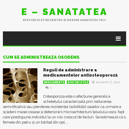
E – SANATATEA
SFATURI SI STIRI PENTRU SI DESPRE SANATATEA TA!!!
CUM SE ADMINISTREAZA OSODENS
Reguli de administrare a
medicamentelor antiosteoporoză
ianuarie 17, 2012
MEDICAMENTE
SFATURI UTILE
3
Osteoporoza este o afecțiune gererală a
scheletului caracterizată prin reducerea
semnificativă sau pierderea rezistenței (solidității) oaselor ca urmare a
scăderii masei osoase și deteriorării microarhitecturii țesutului osos, fapt
care predispune individul la un risc crescut de facturi. Se estimează că o
femeie din patru și un bărbat din opt,...