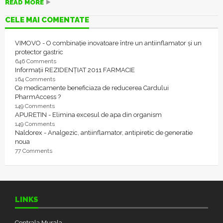
READ MORE
CELE MAI COMENTATE
VIMOVO - O combinație inovatoare între un antiinflamator și un
protector gastric
646 Comments
Informații REZIDENȚIAT 2011 FARMACIE
164 Comments
Ce medicamente beneficiaza de reducerea Cardului
PharmAccess ?
149 Comments
APURETIN - Elimina excesul de apa din organism
149 Comments
Naldorex - Analgezic, antiinflamator, antipiretic de generatie
noua
77 Comments
LINKS
Centrala Murala