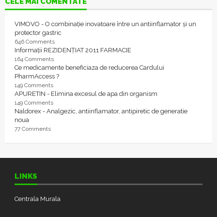
CELE MAI COMENTATE
VIMOVO - O combinație inovatoare între un antiinflamator și un
protector gastric
646 Comments
Informații REZIDENȚIAT 2011 FARMACIE
164 Comments
Ce medicamente beneficiaza de reducerea Cardului
PharmAccess ?
149 Comments
APURETIN - Elimina excesul de apa din organism
149 Comments
Naldorex - Analgezic, antiinflamator, antipiretic de generatie
noua
77 Comments
LINKS
Centrala Murala