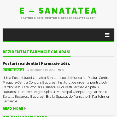
E – SANATATEA
SFATURI SI STIRI PENTRU SI DESPRE SANATATEA TA!!!
REZIDENTIAT FARMACIE CALARASI
Posturi rezidentiat Farmacie 2014
octombrie 19, 2014
0
STIRI MEDICALE
Lista Posturi Judet Unitatea Sanitara Loc de Munca Nr Posturi Centru
Pregatire Centru Concurs Bucuresti Institutul de urgenta pentru boli
Cardio Vasculare Prof Dr CC Iliescu Bucuresti Farmacie Spital 2
Bucuresti Bucuresti Arges Spitalul Municipal Campulung Farmacie
Spital 1 Bucuresti Bucuresti Braila Spitalul de Psihiatrie Sf Pantelimon
Farmacie...
READ MORE