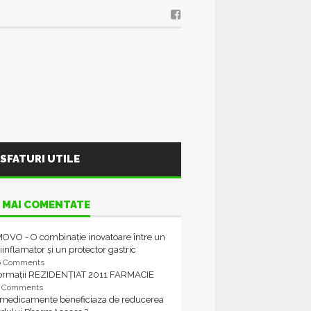
SFATURI UTILE
 MAI COMENTATE
OVO - O combinație inovatoare între un
iinflamator și un protector gastric
6 Comments
formații REZIDENȚIAT 2011 FARMACIE
4 Comments
 medicamente beneficiaza de reducerea