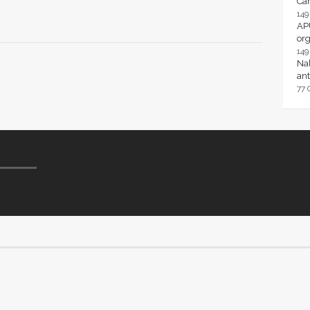
Ca
14
AP
or
14
Nal
ant
77