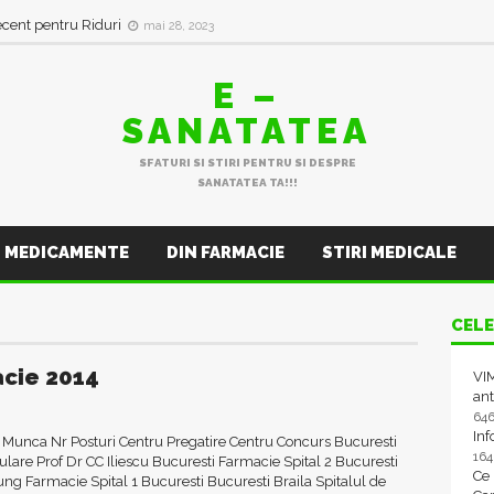
ecent pentru Riduri
mai 28, 2023
E –
SANATATEA
SFATURI SI STIRI PENTRU SI DESPRE
SANATATEA TA!!!
MEDICAMENTE
DIN FARMACIE
STIRI MEDICALE
CELE
acie 2014
VIM
ant
64
In
e Munca Nr Posturi Centru Pregatire Centru Concurs Bucuresti
16
culare Prof Dr CC Iliescu Bucuresti Farmacie Spital 2 Bucuresti
Ce
g Farmacie Spital 1 Bucuresti Bucuresti Braila Spitalul de