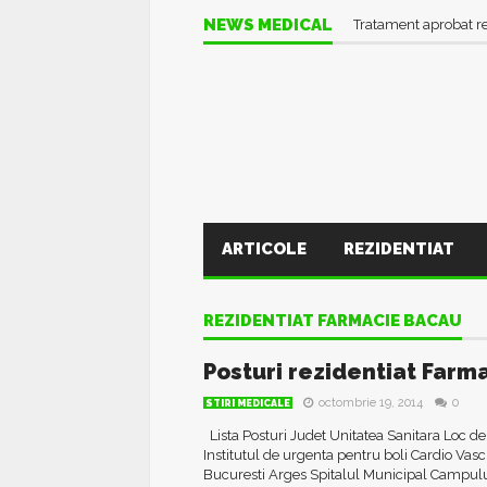
NEWS MEDICAL
Tratament aprobat r
ARTICOLE
REZIDENTIAT
REZIDENTIAT FARMACIE BACAU
Posturi rezidentiat Farm
octombrie 19, 2014
0
STIRI MEDICALE
Lista Posturi Judet Unitatea Sanitara Loc d
Institutul de urgenta pentru boli Cardio Vas
Bucuresti Arges Spitalul Municipal Campulun