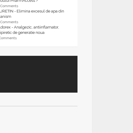
rdului PharmAccess ?
9 Comments
URETIN - Elimina excesul de apa din
ganism
9 Comments
dorex - Analgezic, antiinflamator,
ipiretic de generatie noua
 Comments