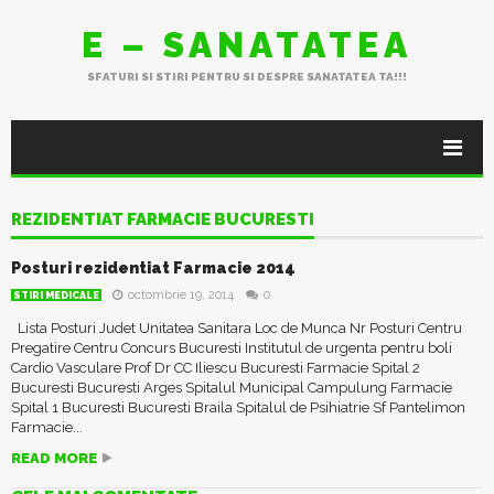
E – SANATATEA
SFATURI SI STIRI PENTRU SI DESPRE SANATATEA TA!!!
REZIDENTIAT FARMACIE BUCURESTI
Posturi rezidentiat Farmacie 2014
octombrie 19, 2014
0
STIRI MEDICALE
Lista Posturi Judet Unitatea Sanitara Loc de Munca Nr Posturi Centru
Pregatire Centru Concurs Bucuresti Institutul de urgenta pentru boli
Cardio Vasculare Prof Dr CC Iliescu Bucuresti Farmacie Spital 2
Bucuresti Bucuresti Arges Spitalul Municipal Campulung Farmacie
Spital 1 Bucuresti Bucuresti Braila Spitalul de Psihiatrie Sf Pantelimon
Farmacie...
READ MORE