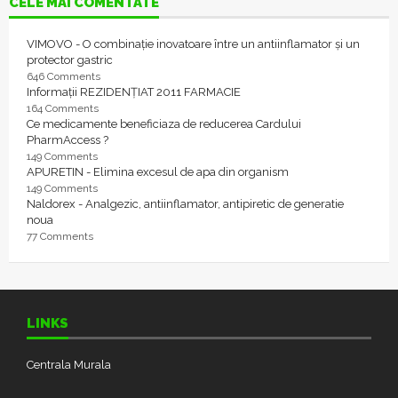
CELE MAI COMENTATE
VIMOVO - O combinație inovatoare între un antiinflamator și un
protector gastric
646 Comments
Informații REZIDENȚIAT 2011 FARMACIE
164 Comments
Ce medicamente beneficiaza de reducerea Cardului
PharmAccess ?
149 Comments
APURETIN - Elimina excesul de apa din organism
149 Comments
Naldorex - Analgezic, antiinflamator, antipiretic de generatie
noua
77 Comments
LINKS
Centrala Murala