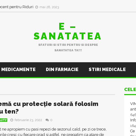
ecent pentru Riduri
mai 28, 2023
E –
SANATATEA
SFATURI SI STIRI PENTRU SI DESPRE
SANATATEA TA!!!
MEDICAMENTE
DIN FARMACIE
STIRI MEDICALE
CELE
emă cu protecție solară folosim
VIM
ant
u ten?
64
In
februarie 23, 2022
0
AUTY
16
et ne apropiem cu pasi repezi de sezonul cald, pe zi ce trece,
Ce
ile cresc cu fiecare grad si astfel, ne pregatim ca atare de