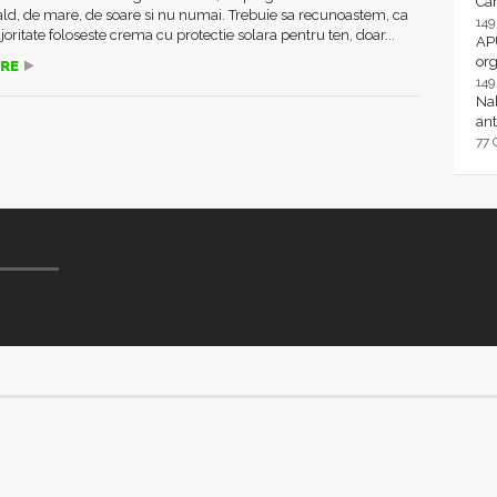
Ca
ld, de mare, de soare si nu numai. Trebuie sa recunoastem, ca
14
ritate foloseste crema cu protectie solara pentru ten, doar...
AP
or
RE
14
Nal
ant
77