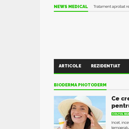
NEWS MEDICAL
Tratament aprobat r
ARTICOLE
REZIDENTIAT
BIODERMA PHOTODERM
Ce cr
pentr
COLŢUL BE
Incet, inc
temperatur