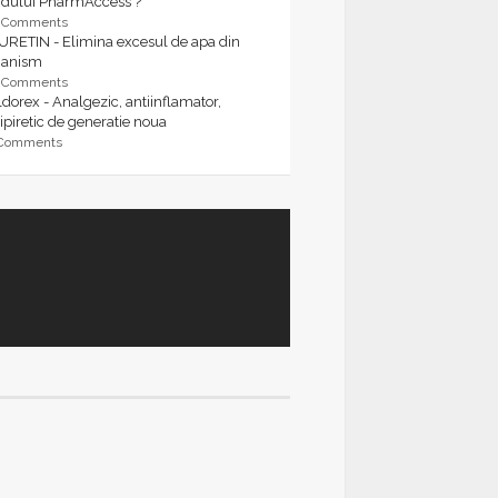
rdului PharmAccess ?
9 Comments
URETIN - Elimina excesul de apa din
ganism
9 Comments
dorex - Analgezic, antiinflamator,
ipiretic de generatie noua
 Comments