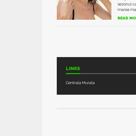
sezonul ca
marea majo
READ MO
LINKS
Centrala Murala