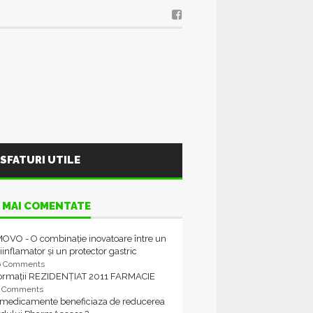
SFATURI UTILE
 MAI COMENTATE
OVO - O combinație inovatoare între un
iinflamator și un protector gastric
6 Comments
formații REZIDENȚIAT 2011 FARMACIE
4 Comments
 medicamente beneficiaza de reducerea