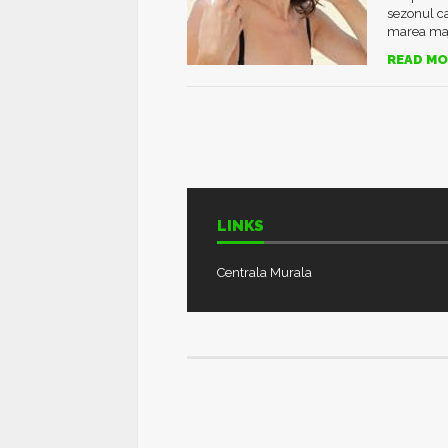
sezonul ca
marea majo
READ MO
LINKS
Centrala Murala