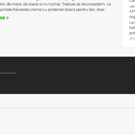
Ca
ld, de mare, de soare si nu numai. Trebuie sa recunoastem, ca
14
ritate foloseste crema cu protectie solara pentru ten, doar...
AP
or
RE
14
Nal
ant
77