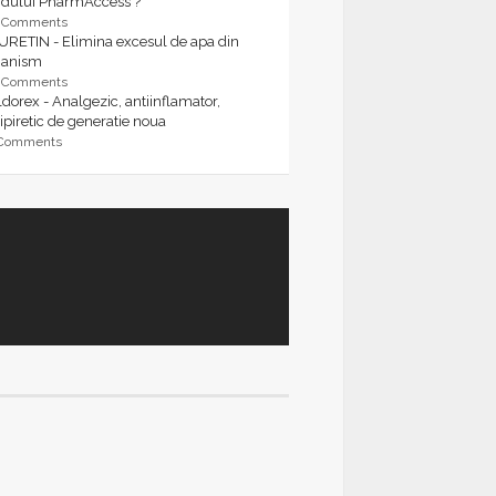
rdului PharmAccess ?
9 Comments
URETIN - Elimina excesul de apa din
ganism
9 Comments
dorex - Analgezic, antiinflamator,
ipiretic de generatie noua
 Comments