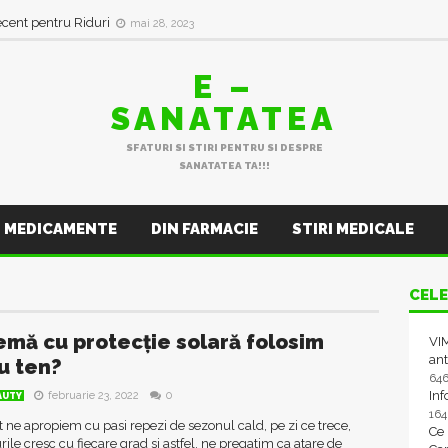
ecent pentru Riduri
mai 28, 2023
E –
SANATATEA
SFATURI SI STIRI PENTRU SI DESPRE
SANATATEA TA!!!
MEDICAMENTE
DIN FARMACIE
STIRI MEDICALE
CELE
emă cu protecție solară folosim
VIM
ant
u ten?
64
In
februarie 23, 2022
0
AUTY
16
et ne apropiem cu pasi repezi de sezonul cald, pe zi ce trece,
Ce
ile cresc cu fiecare grad si astfel, ne pregatim ca atare de