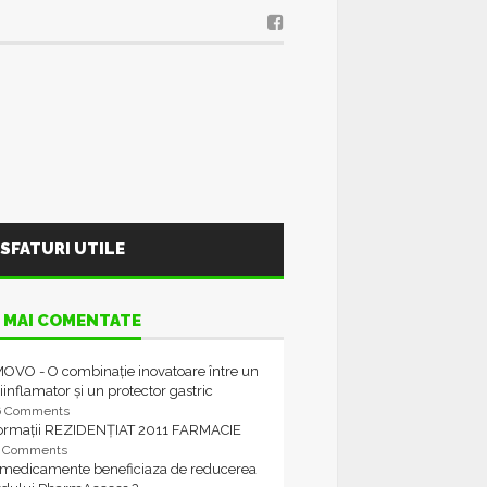
SFATURI UTILE
 MAI COMENTATE
OVO - O combinație inovatoare între un
iinflamator și un protector gastric
6 Comments
formații REZIDENȚIAT 2011 FARMACIE
4 Comments
 medicamente beneficiaza de reducerea