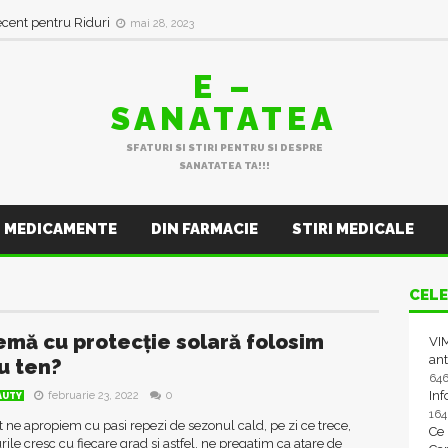
ecent pentru Riduri
mai 28, 2023
E –
SANATATEA
SFATURI SI STIRI PENTRU SI DESPRE
SANATATEA TA!!!
MEDICAMENTE
DIN FARMACIE
STIRI MEDICALE
CELE
emă cu protecție solară folosim
VIM
ant
u ten?
64
In
februarie 23, 2022
0
AUTY
16
et ne apropiem cu pasi repezi de sezonul cald, pe zi ce trece,
Ce
ile cresc cu fiecare grad si astfel, ne pregatim ca atare de