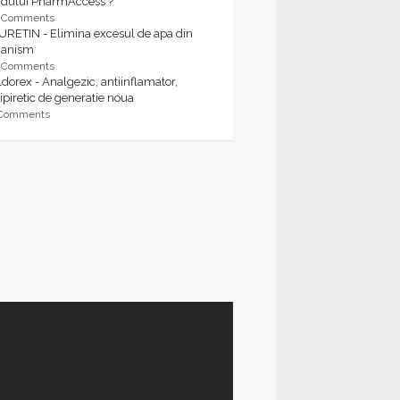
rdului PharmAccess ?
9 Comments
URETIN - Elimina excesul de apa din
ganism
9 Comments
dorex - Analgezic, antiinflamator,
ipiretic de generatie noua
 Comments