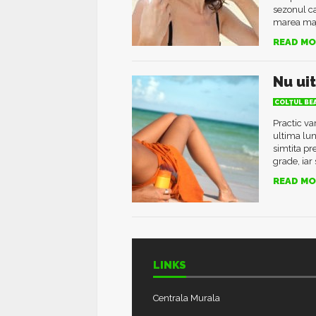
sezonul ca
marea majo
READ MO
Nu ui
COLŢUL BE
Practic va
ultima lu
simtita pr
grade, iar
READ MO
LINKS
Centrala Murala