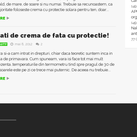
Ca
ld, de mare, de soare si nu numai. Trebuie sa recunoastem, ca
14
ritate foloseste crema cu protectie solara pentru ten, doar...
AP
or
RE
14
Nal
ant
tati de crema de fata cu protectie!
77
mai 8, 2012
2
AUTY
ra si-a cam intrat in drepturi, chiar daca teoretic suntem inca in
na de primavara. Cum spuneam, vara isi face tot mai mult
ezenta..temperaturile din termometru tind spre pragul de 30 de
 soarele este pe zi ce trece mai puternic. De aceea nu trebuie...
RE