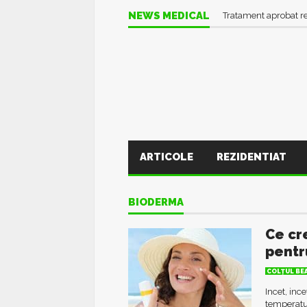
NEWS MEDICAL
Tratament aprobat r
ARTICOLE
REZIDENTIAT
BIODERMA
Ce cr
pentr
COLŢUL BE
Incet, inc
temperatur