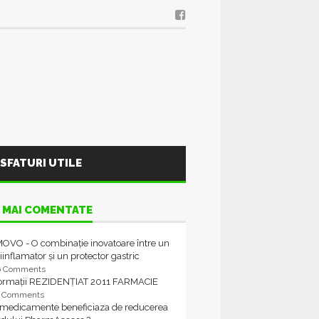
SFATURI UTILE
 MAI COMENTATE
OVO - O combinație inovatoare între un
iinflamator și un protector gastric
6 Comments
formații REZIDENȚIAT 2011 FARMACIE
4 Comments
 medicamente beneficiaza de reducerea