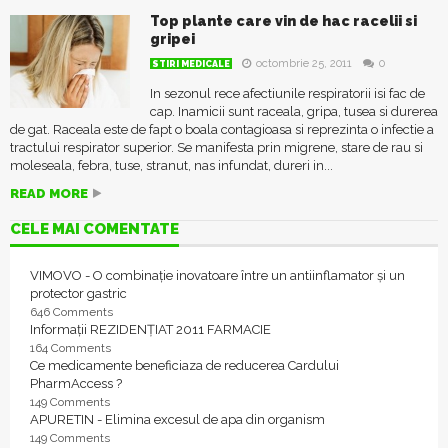
Top plante care vin de hac racelii si
gripei
octombrie 25, 2011
0
STIRI MEDICALE
In sezonul rece afectiunile respiratorii isi fac de
cap. Inamicii sunt raceala, gripa, tusea si durerea
de gat. Raceala este de fapt o boala contagioasa si reprezinta o infectie a
tractului respirator superior. Se manifesta prin migrene, stare de rau si
moleseala, febra, tuse, stranut, nas infundat, dureri in...
READ MORE
CELE MAI COMENTATE
VIMOVO - O combinație inovatoare între un antiinflamator și un
protector gastric
646 Comments
Informații REZIDENȚIAT 2011 FARMACIE
164 Comments
Ce medicamente beneficiaza de reducerea Cardului
PharmAccess ?
149 Comments
APURETIN - Elimina excesul de apa din organism
149 Comments