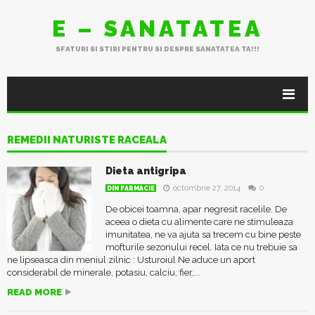
E – SANATATEA
SFATURI SI STIRI PENTRU SI DESPRE SANATATEA TA!!!
REMEDII NATURISTE RACEALA
Dieta antigripa
octombrie 27, 2014
0
DIN FARMACIE
De obicei toamna, apar negresit racelile. De
aceea o dieta cu alimente care ne stimuleaza
imunitatea, ne va ajuta sa trecem cu bine peste
mofturile sezonului recel. Iata ce nu trebuie sa
ne lipseasca din meniul zilnic : Usturoiul Ne aduce un aport
considerabil de minerale, potasiu, calciu, fier,...
READ MORE