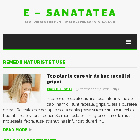
E – SANATATEA
SFATURI SI STIRI PENTRU SI DESPRE SANATATEA TA!!!
REMEDII NATURISTE TUSE
Top plante care vin de hac racelii si
gripei
octombrie 25, 2011
0
STIRI MEDICALE
In sezonul rece afectiunile respiratorii isi fac de
cap. Inamicii sunt raceala, gripa, tusea si durerea
de gat. Raceala este de fapt o boala contagioasa si reprezinta o infectie a
tractului respirator superior. Se manifesta prin migrene, stare de rau si
moleseala, febra, tuse, stranut, nas infundat, dureri in...
READ MORE