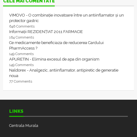
CELE MAI COMENTATE
VIMOVO - O combinație inovatoare între un antiinflamator și un
protector gastric
646 Comments
Informații REZIDENȚIAT 2011 FARMACIE
164 Comments
Ce medicamente beneficiaza de reducerea Cardului
PharmAccess ?
149 Comments
APURETIN - Elimina excesul de apa din organism
149 Comments
Naldorex - Analgezic, antiinflamator, antipiretic de generatie
noua
77 Comments
LINKS
Centrala Murala