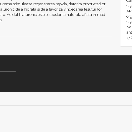
Ca
Crema stimuleaza regenerarea rapida, datorita proprietatilor
14
ialuronic de a hidrata si de a favoriza vindecarea tesuturilor
AP
e. Acidul hialuronic este o substanta naturala aflata in mod
or
a...
14
Nal
ant
77