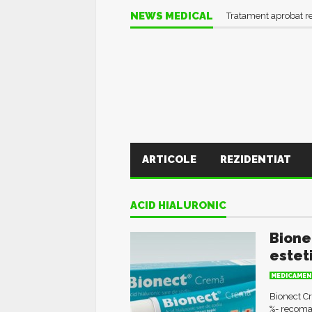
NEWS MEDICAL
Tratament aprobat r
ARTICOLE
REZIDENTIAT
ACID HIALURONIC
Bione
estet
MEDICAMEN
Bionect Cr
%- recoman