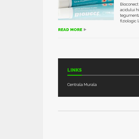
Bioconect 
acidului h
tegumentar
fiziologic l
READ MORE
LINKS
Centrala Murala