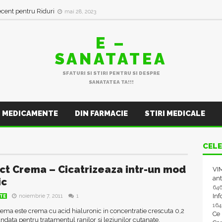
ecent pentru Riduri
mai 28, 2023
E –
SANATATEA
SFATURI SI STIRI PENTRU SI DESPRE
SANATATEA TA!!!
MEDICAMENTE
DIN FARMACIE
STIRI MEDICALE
CELE
ct Crema – Cicatrizeaza intr-un mod
VIM
ant
ic
64
In
noiembrie 7, 2011
1
TE
16
ema este crema cu acid hialuronic in concentratie crescuta 0,2
Ce
data pentru tratamentul ranilor si leziunilor cutanate.