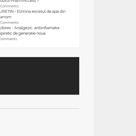
rdului PharmAccess ?
9 Comments
URETIN - Elimina excesul de apa din
ganism
9 Comments
dorex - Analgezic, antiinflamator,
ipiretic de generatie noua
 Comments