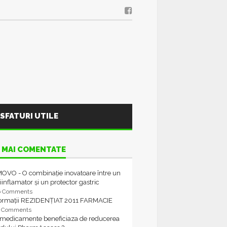
SFATURI UTILE
 MAI COMENTATE
OVO - O combinație inovatoare între un
iinflamator și un protector gastric
6 Comments
formații REZIDENȚIAT 2011 FARMACIE
4 Comments
 medicamente beneficiaza de reducerea