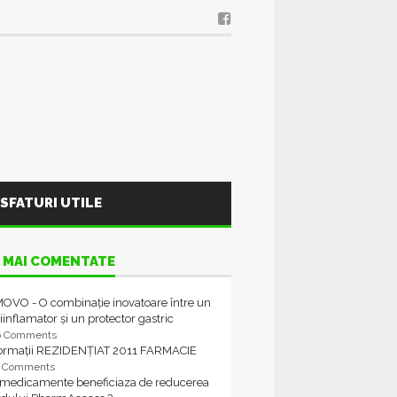
SFATURI UTILE
 MAI COMENTATE
OVO - O combinație inovatoare între un
iinflamator și un protector gastric
6 Comments
formații REZIDENȚIAT 2011 FARMACIE
4 Comments
 medicamente beneficiaza de reducerea