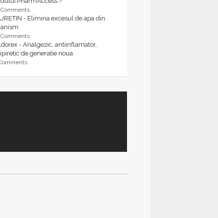
rdului PharmAccess ?
9 Comments
URETIN - Elimina excesul de apa din
ganism
9 Comments
dorex - Analgezic, antiinflamator,
ipiretic de generatie noua
 Comments