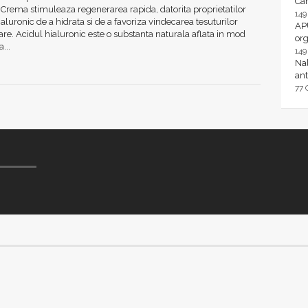
Ca
Crema stimuleaza regenerarea rapida, datorita proprietatilor
14
ialuronic de a hidrata si de a favoriza vindecarea tesuturilor
AP
e. Acidul hialuronic este o substanta naturala aflata in mod
or
a...
14
Nal
ant
77