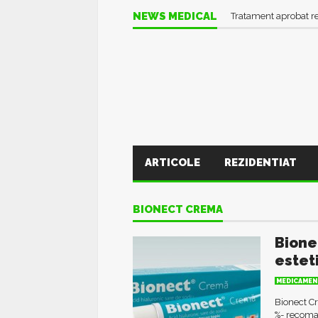
NEWS MEDICAL
Tratament aprobat r
ARTICOLE
REZIDENTIAT
BIONECT CREMA
Bione
estet
MEDICAMEN
Bionect Cr
%- recoman