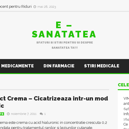
ecent pentru Riduri
mai 28, 2023
E –
SANATATEA
SFATURI SI STIRI PENTRU SI DESPRE
SANATATEA TA!!!
MEDICAMENTE
DIN FARMACIE
STIRI MEDICALE
CELE
ct Crema – Cicatrizeaza intr-un mod
VIM
ant
ic
64
In
noiembrie 7, 2011
1
TE
16
ema este crema cu acid hialuronic in concentratie crescuta 0,2
Ce
data pentru tratamentul ranilor si leziunilor cutanate.