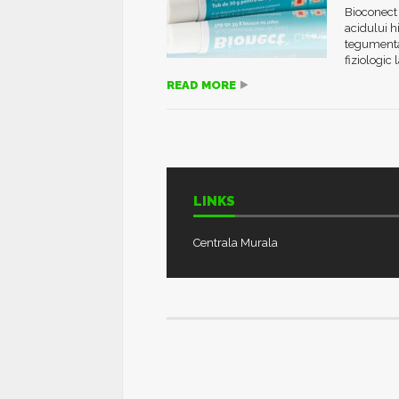
Bioconect 
acidului h
tegumentar
fiziologic l
READ MORE
LINKS
Centrala Murala