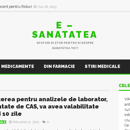
ecent pentru Riduri
mai 28, 2023
E –
SANATATEA
SFATURI SI STIRI PENTRU SI DESPRE
SANATATEA TA!!!
MEDICAMENTE
DIN FARMACIE
STIRI MEDICALE
CELE
terea pentru analizele de laborator,
VIM
ant
tate de CAS, va avea valabilitate
64
 10 zile
In
16
februarie 12, 2012
0
CALE
Ce