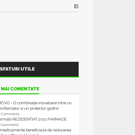
SFATURI UTILE
 MAI COMENTATE
OVO - O combinație inovatoare între un
iinflamator și un protector gastric
6 Comments
formații REZIDENȚIAT 2011 FARMACIE
4 Comments
 medicamente beneficiaza de reducerea