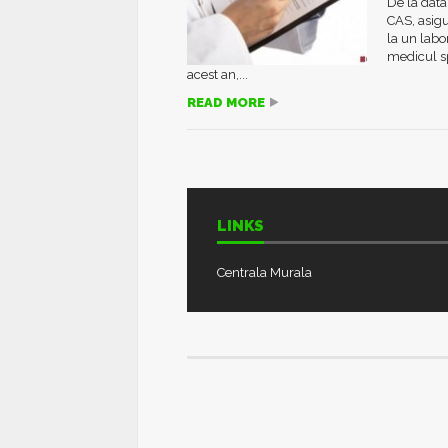
De la data
CAS, asigu
la un labo
medicul sp
acest an,...
READ MORE
LINKS
Centrala Murala