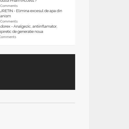
rdului PharmAccess ?
9 Comments
URETIN - Elimina excesul de apa din
ganism
9 Comments
dorex - Analgezic, antiinflamator,
ipiretic de generatie noua
 Comments