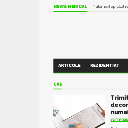
NEWS MEDICAL
Tratament aprobat r
ARTICOLE
REZIDENTIAT
CAS
Trimi
decon
numai
STIRI MEDI