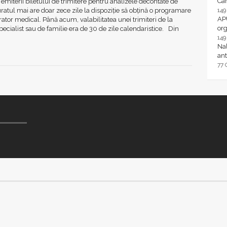
Ca
 emiterii biletului de trimitere pentru analizele decontate de
ratul mai are doar zece zile la dispoziţie să obţină o programare
14
AP
rator medical. Până acum, valabilitatea unei trimiteri de la
or
ecialist sau de familie era de 30 de zile calendaristice. Din
14
Nal
ant
77