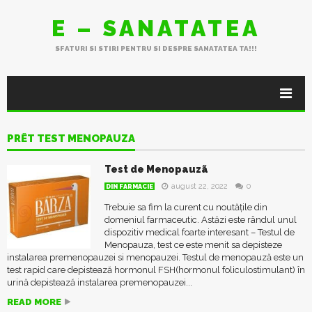
E – SANATATEA
SFATURI SI STIRI PENTRU SI DESPRE SANATATEA TA!!!
PRÊT TEST MENOPAUZA
Test de Menopauzã
august 22, 2022
0
DIN FARMACIE
Trebuie sa fim la curent cu noutățile din
domeniul farmaceutic. Astăzi este rândul unul
dispozitiv medical foarte interesant – Testul de
Menopauza, test ce este menit sa depisteze
instalarea premenopauzei si menopauzei. Testul de menopauză este un
test rapid care depistează hormonul FSH(hormonul foliculostimulant) în
urină depistează instalarea premenopauzei...
READ MORE