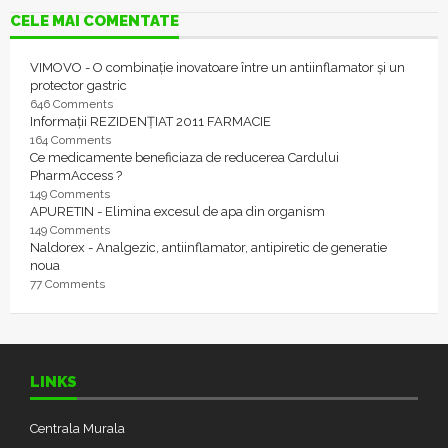
CELE MAI COMENTATE
VIMOVO - O combinație inovatoare între un antiinflamator și un
protector gastric
646 Comments
Informații REZIDENȚIAT 2011 FARMACIE
164 Comments
Ce medicamente beneficiaza de reducerea Cardului
PharmAccess ?
149 Comments
APURETIN - Elimina excesul de apa din organism
149 Comments
Naldorex - Analgezic, antiinflamator, antipiretic de generatie
noua
77 Comments
LINKS
Centrala Murala