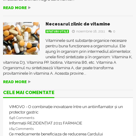
READ MORE
Necesarul zilnic de vitamine
noiembrie 18, 2011
0
SFATURI UTILE
Vitaminele sunt substanțe organice necesare
pentru buna funcționare a organismului. Ele
ajung în organism prin intermediul alimentelor,
unele fiind sintetizate și în organism: Vitamina K,
vitamina D3, Vitamina PP, biotina, Vitamina B6, etc. Vitamina A
Organismul nu sintetizează Vitamina A, dar poate transforma
provitaminele în vitamina A. Aceasta provine...
READ MORE
CELE MAI COMENTATE
VIMOVO - O combinație inovatoare între un antiinflamator și un
protector gastric
646 Comments
Informații REZIDENȚIAT 2011 FARMACIE
164 Comments
Ce medicamente beneficiaza de reducerea Cardului