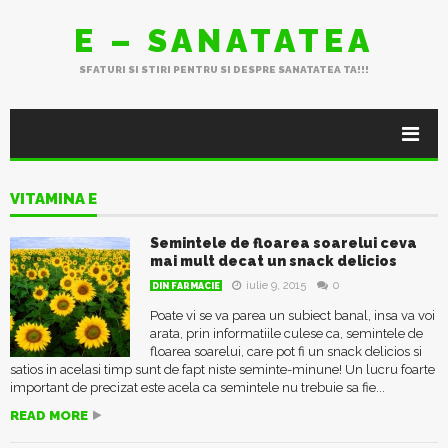
E – SANATATEA
SFATURI SI STIRI PENTRU SI DESPRE SANATATEA TA!!!
VITAMINA E
Semintele de floarea soarelui ceva
mai mult decat un snack delicios
iulie 9, 2015
0
DIN FARMACIE
Poate vi se va parea un subiect banal, insa va voi
arata, prin informatiile culese ca, semintele de
floarea soarelui, care pot fi un snack delicios si
satios in acelasi timp sunt de fapt niste seminte-minune! Un lucru foarte
important de precizat este acela ca semintele nu trebuie sa fie...
READ MORE