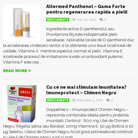
Altermed Panthenol – Gama Forte
pentru regenerarea rapida a pielii
mai 15, 2012
0
MEDICAMENTE
Ingrediente active D-panthenolul sau
Provitamina B5 este indispensabil pielii
sanatoase. Aplicatiile locale de D-panthenol duc
la accelerarea vindecarii ranilor si la obtinerea unui tesut cicatriceal de
calitate. Vitamina A mentine aspectul normal al pielii. Vitamina E
incetineste procesul de imbatranire si este un antioxidant puternic
Vitamina F este cea...
READ MORE
Cu ce ne mai stimulam imunitatea?
Imunoprotect – Chimen Negru
februarie 4, 2012
0
MEDICAMENTE
DoppelHerz – Imunoprotect Chimen Negru –
reprezinta combinatia ideala pentru protectia
imunitatii. Continut : 600 mg Ulei de Chimen
Negru (Nigella sativa sau Baraka); 10mg Vitamina E, 50 µg Biotina si 10
µg Seleniu. Uleiul de Chimen Negru Acizii grasi polinesaturati continuti
in uleiul de Chimen negru sunt numiti...