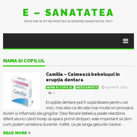
E – SANATATEA
SFATURI SI STIRI PENTRU SI DESPRE SANATATEA TA!!!
MAMA SI COPILUL
Camilia – Calmează bebelușul în
erupția dentara
aprilie 6, 2022
MAMA SI COPILUL
MEDICAMENTE
0
Erupțiile dentare pot fi supărătoare pentru cei
mici, mai ales că de cele mai multe ori provoacă
dureri și inflamații ale gingiilor. Deși fiecare bebeluș poate reacționa
diferit atunci când încep să apară primii dințișori, este important să știm
cum putem ameliora durerile. Astfel, ca pe langa gelurile clasice...
READ MORE