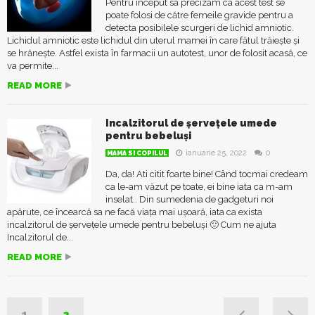
Pentru început sa precizam ca acest test se
poate folosi de către femeile gravide pentru a
detecta posibilele scurgeri de lichid amniotic.
Lichidul amniotic este lichidul din uterul mamei în care fătul trăiește și
se hrănește. Astfel exista în farmacii un autotest, unor de folosit acasă, ce
va permite...
READ MORE
Incalzitorul de șervețele umede
pentru bebeluși
ianuarie 25, 2022
0
MAMA SI COPILUL
Da, da! Ati citit foarte bine! Când tocmai credeam
ca le-am văzut pe toate, ei bine iata ca m-am
inselat.. Din sumedenia de gadgeturi noi
apărute, ce încearcă sa ne facă viața mai ușoară, iata ca exista
incalzitorul de șervețele umede pentru bebeluși 🙂 Cum ne ajuta
Incalzitorul de...
READ MORE
1
2