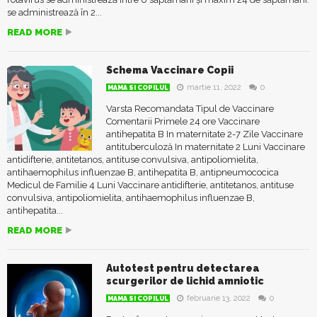
se administrează în 2...
READ MORE
Schema Vaccinare Copii
martie 11, 2022
0
MAMA SI COPILUL
Varsta Recomandata Tipul de Vaccinare
Comentarii Primele 24 ore Vaccinare
antihepatita B In maternitate 2-7 Zile Vaccinare
antituberculoză In maternitate 2 Luni Vaccinare
antidifterie, antitetanos, antituse convulsiva, antipoliomielita,
antihaemophilus influenzae B, antihepatita B, antipneumococica
Medicul de Familie 4 Luni Vaccinare antidifterie, antitetanos, antituse
convulsiva, antipoliomielita, antihaemophilus influenzae B,
antihepatita...
READ MORE
Autotest pentru detectarea
scurgerilor de lichid amniotic
februarie 13, 2022
0
MAMA SI COPILUL