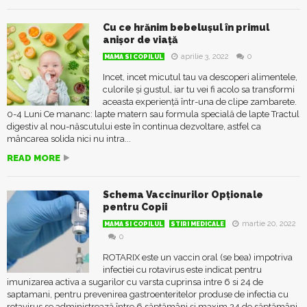
Cu ce hrănim bebelușul în primul
anișor de viață
aprilie 3, 2022
0
MAMA SI COPILUL
Incet, incet micutul tau va descoperi alimentele,
culorile și gustul, iar tu vei fi acolo sa transformi
aceasta experiență într-una de clipe zambarete.
0-4 Luni Ce mananc: lapte matern sau formula specială de lapte Tractul
digestiv al nou-născutului este în continua dezvoltare, astfel ca
mâncarea solida nici nu intra...
READ MORE
Schema Vaccinurilor Opționale
pentru Copii
martie 20, 2022
MAMA SI COPILUL
STIRI MEDICALE
0
ROTARIX este un vaccin oral (se bea) impotriva
infectiei cu rotavirus este indicat pentru
imunizarea activa a sugarilor cu varsta cuprinsa intre 6 si 24 de
saptamani, pentru prevenirea gastroenteritelor produse de infectia cu
rotavirus se administrează între 6 săptămâni și maxim 24 de săptămâni.