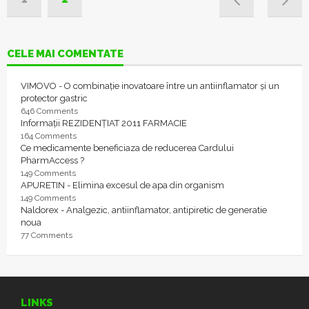
CELE MAI COMENTATE
VIMOVO - O combinație inovatoare între un antiinflamator și un
protector gastric
646 Comments
Informații REZIDENȚIAT 2011 FARMACIE
164 Comments
Ce medicamente beneficiaza de reducerea Cardului
PharmAccess ?
149 Comments
APURETIN - Elimina excesul de apa din organism
149 Comments
Naldorex - Analgezic, antiinflamator, antipiretic de generatie
noua
77 Comments
LINKS