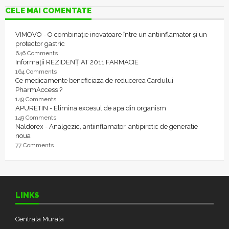
CELE MAI COMENTATE
VIMOVO - O combinație inovatoare între un antiinflamator și un
protector gastric
646 Comments
Informații REZIDENȚIAT 2011 FARMACIE
164 Comments
Ce medicamente beneficiaza de reducerea Cardului
PharmAccess ?
149 Comments
APURETIN - Elimina excesul de apa din organism
149 Comments
Naldorex - Analgezic, antiinflamator, antipiretic de generatie
noua
77 Comments
LINKS
Centrala Murala