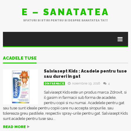
E – SANATATEA
SFATURI SI STIRI PENTRU SI DESPRE SANATATEA TA!!!
ACADELE TUSE
Salviasept Kids : Acadele pentru tuse
sau dureri in gat
noiembrie 19, 2016
4
DIN FARMACIE
Salviasept Kids este un produs marca Zdrovit, si
il gasim in farmacii sub forma de acadele,
pentru copii si nu numai. Acadelele pentru gat
sau tuse sunt ideale pentru copiii care nu accepta siropurile, sau
tolereaza greu pastilele, respectiv spray-urile pentru gat. Salviasept Kids
sunt acadele pentru tuse sau...
READ MORE