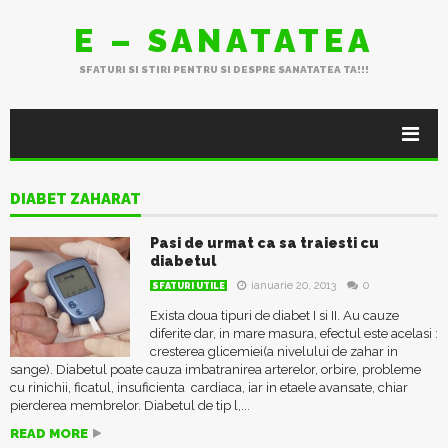
E – SANATATEA
SFATURI SI STIRI PENTRU SI DESPRE SANATATEA TA!!!
DIABET ZAHARAT
Pasi de urmat ca sa traiesti cu
diabetul
ianuarie 20, 2013
0
SFATURI UTILE
Exista doua tipuri de diabet I si II. Au cauze
diferite dar, in mare masura, efectul este acelasi :
cresterea glicemiei(a nivelului de zahar in
sange). Diabetul poate cauza imbatranirea arterelor, orbire, probleme
cu rinichii, ficatul, insuficienta cardiaca, iar in etaele avansate, chiar
pierderea membrelor. Diabetul de tip l,...
READ MORE