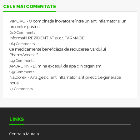
CELE MAI COMENTATE
VIMOVO - O combinație inovatoare între un antiinflamator și un
protector gastric
646 Comments
Informații REZIDENȚIAT 2011 FARMACIE
164 Comments
Ce medicamente beneficiaza de reducerea Cardului
PharmAccess ?
149 Comments
APURETIN - Elimina excesul de apa din organism
149 Comments
Naldorex - Analgezic, antiinflamator, antipiretic de generatie
noua
77 Comments
LINKS
Centrala Murala