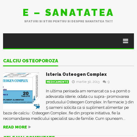
E – SANATATEA
SFATURI SI STIRI PENTRU SI DESPRE SANATATEA TA!!!
CALCIU OSTEOPOROZA
Isteria Osteogen Complex
martie 30, 2013
9
MEDICAMENTE
In ultima perioada am remarcat ca s-a pornit o
adevarata isterie, odata cu supra- promovarea
produsului Osteogen Complex. In farmacie 3 din
5 oameni solicita ca si supliment alimentar pe
baza de calciu : Osteogen Complex..fie din proprie initiativa, fie la
recomandarea medicului specialist sau de familie. Cum spuneam...
READ MORE