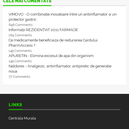
CELE MAI COMENTATE
VIMOVO - O combinație inovatoare între un antiinflamator și un
protector gastric
646 Comments
Informații REZIDENȚIAT 2011 FARMACIE
164 Comments
Ce medicamente beneficiaza de reducerea Cardului
PharmAccess ?
149 Comments
APURETIN - Elimina excesul de apa din organism
149 Comments
Naldorex - Analgezic, antiinflamator, antipiretic de generatie
noua
77 Comments
LINKS
Centrala Murala