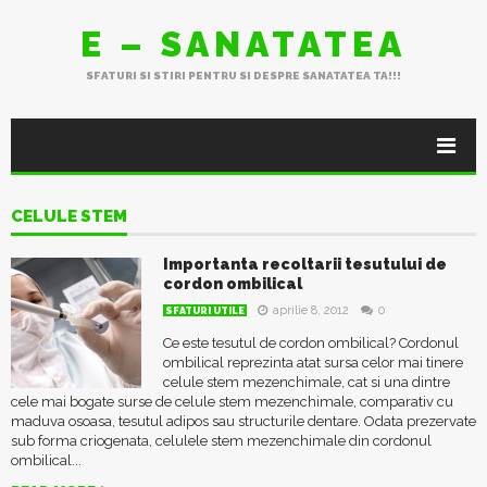
E – SANATATEA
SFATURI SI STIRI PENTRU SI DESPRE SANATATEA TA!!!
CELULE STEM
Importanta recoltarii tesutului de
cordon ombilical
aprilie 8, 2012
0
SFATURI UTILE
Ce este tesutul de cordon ombilical? Cordonul
ombilical reprezinta atat sursa celor mai tinere
celule stem mezenchimale, cat si una dintre
cele mai bogate surse de celule stem mezenchimale, comparativ cu
maduva osoasa, tesutul adipos sau structurile dentare. Odata prezervate
sub forma criogenata, celulele stem mezenchimale din cordonul
ombilical...