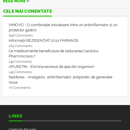
READ MORE
CELE MAI COMENTATE
VIMOVO - O combinație inovatoare între un antiinflamator și un
protector gastric
646 Comments
Informații REZIDENȚIAT 2011 FARMACIE
164 Comments
Ce medicamente beneficiaza de reducerea Cardului
PharmAccess ?
149 Comments
APURETIN - Elimina excesul de apa din organism
149 Comments
Naldorex - Analgezic, antiinflamator, antipiretic de generatie
noua
77 Comments
LINKS
Centrala Murala