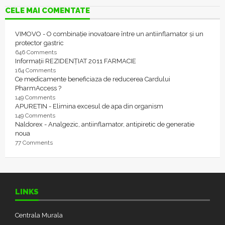
CELE MAI COMENTATE
VIMOVO - O combinație inovatoare între un antiinflamator și un
protector gastric
646 Comments
Informații REZIDENȚIAT 2011 FARMACIE
164 Comments
Ce medicamente beneficiaza de reducerea Cardului
PharmAccess ?
149 Comments
APURETIN - Elimina excesul de apa din organism
149 Comments
Naldorex - Analgezic, antiinflamator, antipiretic de generatie
noua
77 Comments
LINKS
Centrala Murala