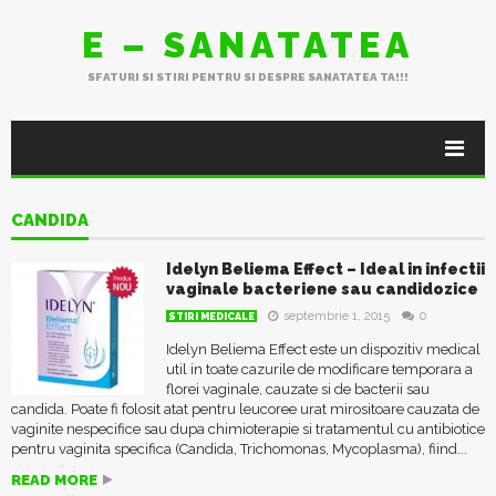
E – SANATATEA
SFATURI SI STIRI PENTRU SI DESPRE SANATATEA TA!!!
CANDIDA
Idelyn Beliema Effect – Ideal in infectii
vaginale bacteriene sau candidozice
septembrie 1, 2015
0
STIRI MEDICALE
Idelyn Beliema Effect este un dispozitiv medical
util in toate cazurile de modificare temporara a
florei vaginale, cauzate si de bacterii sau
candida. Poate fi folosit atat pentru leucoree urat mirositoare cauzata de
vaginite nespecifice sau dupa chimioterapie si tratamentul cu antibiotice
pentru vaginita specifica (Candida, Trichomonas, Mycoplasma), fiind...
READ MORE