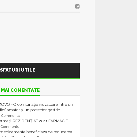
SFATURI UTILE
 MAI COMENTATE
OVO - O combinație inovatoare între un
iinflamator și un protector gastric
6 Comments
formații REZIDENȚIAT 2011 FARMACIE
4 Comments
 medicamente beneficiaza de reducerea