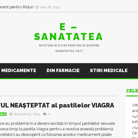
ecent pentru Riduri
mai 28, 2023
E –
SANATATEA
SFATURI SI STIRI PENTRU SI DESPRE
SANATATEA TA!!!
MEDICAMENTE
DIN FARMACIE
STIRI MEDICALE
CELE
UL NEAȘTEPTAT al pastilelor VIAGRA
VIM
ant
ianuarie 23, 2013
0
CALE
64
In
are au probleme în a deveni excitaţi în timpul partidelor sexuale
16
ceva timp la pastila Viagra pentru a rezolva această problemă.
Ce
etătorii au descoperit că folosirea acestui medicament poate