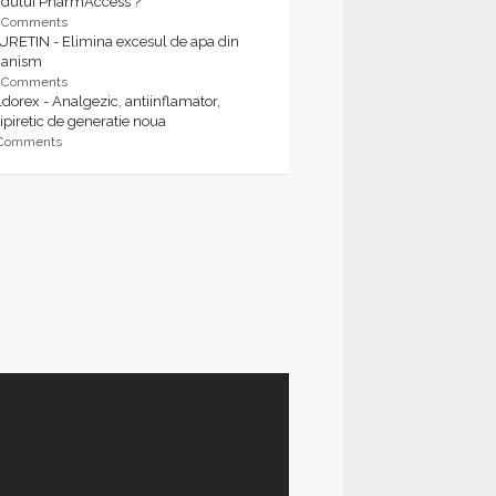
rdului PharmAccess ?
9 Comments
URETIN - Elimina excesul de apa din
ganism
9 Comments
dorex - Analgezic, antiinflamator,
ipiretic de generatie noua
 Comments