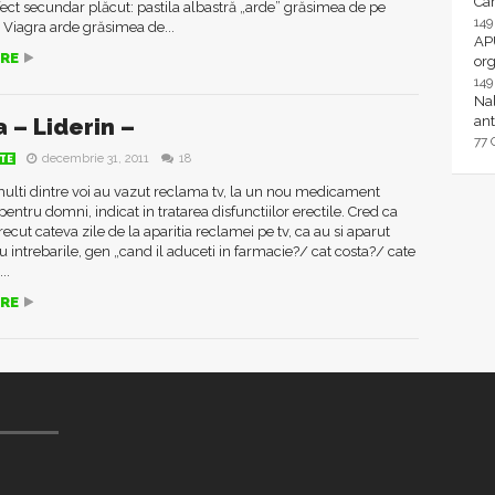
Ca
ect secundar plăcut: pastila albastră „arde” grăsimea de pe
14
Viagra arde grăsimea de...
AP
RE
or
14
Nal
ant
a – Liderin –
77
decembrie 31, 2011
18
TE
ulti dintre voi au vazut reclama tv, la un nou medicament
entru domni, indicat in tratarea disfunctiilor erectile. Cred ca
recut cateva zile de la aparitia reclamei pe tv, ca au si aparut
cu intrebarile, gen „cand il aduceti in farmacie?/ cat costa?/ cate
..
RE