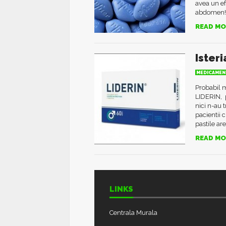
avea un ef
abdomen! 
READ MO
Isteri
MEDICAMEN
Probabil m
LIDERIN, p
nici n-au t
pacientii 
pastile are.
READ MO
LINKS
Centrala Murala