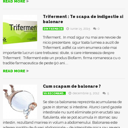
READ MORE
Triferment : Te scapa de indigestie si
balonare
iunie 15, 2015
0
DIN FARMACIE
Triferment.. In mod sigur nu mai are nevoie de
nicio prezentare, sigur toata lumea a auzit de
Triferment, astfel ca vom enumera cele mai
importante lucruri care trebuiesc stiute, si care intereseaza despre
Triferment : Triferment este un produs Biofarm, firma romanesca cu o
traditie farmaceutica de peste 90 ani....
READ MORE
Cum scapam de balonare ?
decembrie 5, 2012
5
VĂ RECOMAND..
Se stie ca balonarea reprezinta acumularea de
gaze in stomac si intestine. Atunci cand gazele
intestinale nu sunt eliminate prin eructatii sau
flatulenta, ele se pot acumula in stomac sau
intestin, rezultand marirea in volum a abdomenului. Balonarea este
adesea insotita de dureri abdominale – de intensitate mica sau severa....