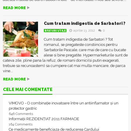
READ MORE
Cum tratam indigestia de Sarbatori ?
aprilie 13, 2012
0
SFATURI UTILE
Cum tratam indigestia de Sarbatori ? Tot
romanul, se pregateste constiincios pentru
Sarbatorile Pascale, care mai de care cu bucate
alese si bine pregatite. Hypermarketurile sunt de
cateva zile, pline pana la refuz, de romani dornici(si putin exagerati,
trebuie sa recunoastem) sa cumpere cat mai multa mancare, de parca
vine...
READ MORE
CELE MAI COMENTATE
VIMOVO - O combinație inovatoare între un antiinflamator și un
protector gastric
646 Comments
Informații REZIDENȚIAT 2011 FARMACIE
164 Comments
Ce medicamente beneficiaza de reducerea Cardului