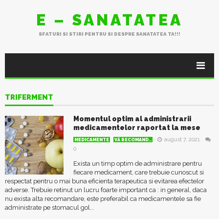
E – SANATATEA
SFATURI SI STIRI PENTRU SI DESPRE SANATATEA TA!!!
TRIFERMENT
Momentul optim al administrarii
medicamentelor raportat la mese
august 7, 2021
MEDICAMENTE
VĂ RECOMAND..
0
Exista un timp optim de administrare pentru
fiecare medicament, care trebuie cunoscut si
respectat pentru o mai buna eficienta terapeutica si evitarea efectelor
adverse. Trebuie retinut un lucru foarte important ca : in general, daca
nu exista alta recomandare, este preferabil ca medicamentele sa fie
administrate pe stomacul gol...