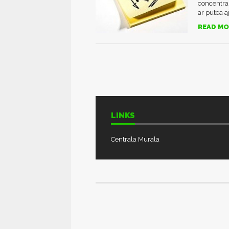
concentrare
ar putea aj
READ MO
LINKS
Centrala Murala