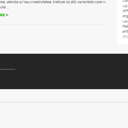
Ca
a, atenția și/sau creativitatea, trebuie să știti variantele care v-
14
uta....
AP
RE
or
14
Nal
ant
77