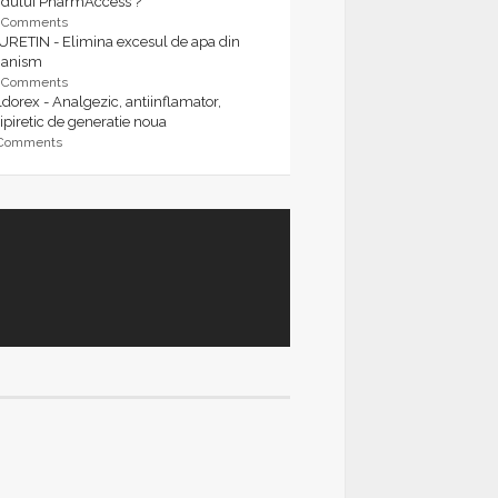
rdului PharmAccess ?
9 Comments
URETIN - Elimina excesul de apa din
ganism
9 Comments
dorex - Analgezic, antiinflamator,
ipiretic de generatie noua
 Comments