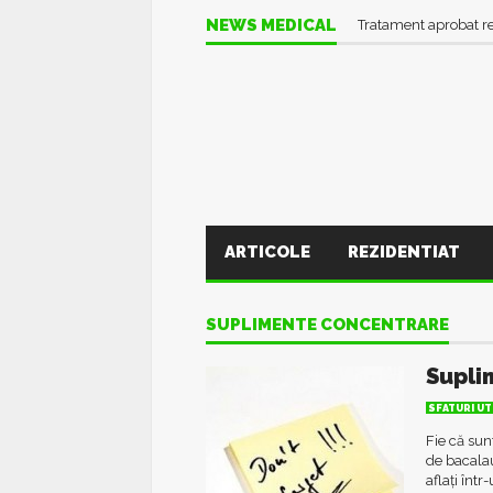
NEWS MEDICAL
Tratament aprobat r
ARTICOLE
REZIDENTIAT
SUPLIMENTE CONCENTRARE
Supli
SFATURI UT
Fie că sun
de bacalau
aflați într