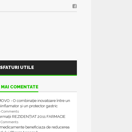
SFATURI UTILE
 MAI COMENTATE
OVO - O combinație inovatoare între un
iinflamator și un protector gastric
6 Comments
formații REZIDENȚIAT 2011 FARMACIE
4 Comments
 medicamente beneficiaza de reducerea