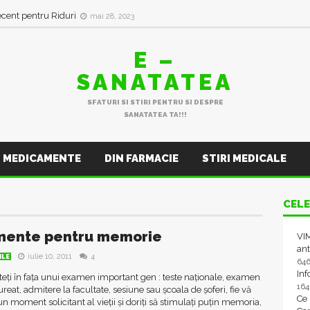
ecent pentru Riduri
mai 28, 2023
E –
SANATATEA
SFATURI SI STIRI PENTRU SI DESPRE
SANATATEA TA!!!
MEDICAMENTE
DIN FARMACIE
STIRI MEDICALE
CELE
mente pentru memorie
VIM
ant
iulie 10, 2011
4
ILE
64
In
teți în fața unui examen important gen : teste naționale, examen
16
reat, admitere la facultate, sesiune sau școala de șoferi, fie vă
Ce
-un moment solicitant al vieții și doriți să stimulați puțin memoria,