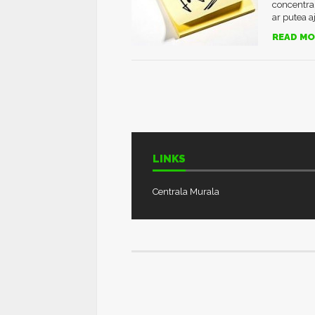
concentrare
ar putea aj
READ MO
LINKS
Centrala Murala