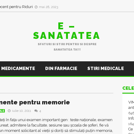
ecent pentru Riduri
mai 28, 2023
E –
SANATATEA
SFATURI SI STIRI PENTRU SI DESPRE
SANATATEA TA!!!
MEDICAMENTE
DIN FARMACIE
STIRI MEDICALE
CELE
mente pentru memorie
VIM
ant
iulie 10, 2011
4
ILE
64
In
teți în fața unui examen important gen : teste naționale, examen
16
reat, admitere la facultate, sesiune sau școala de șoferi, fie vă
Ce
-un moment solicitant al vieții și doriți să stimulați puțin memoria,