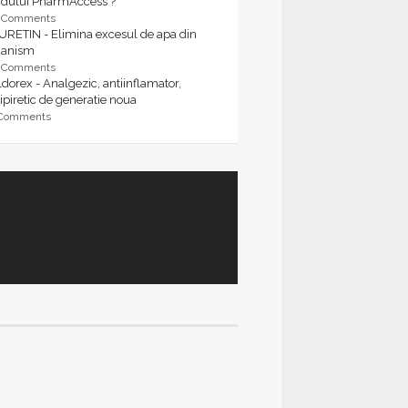
rdului PharmAccess ?
9 Comments
URETIN - Elimina excesul de apa din
ganism
9 Comments
dorex - Analgezic, antiinflamator,
ipiretic de generatie noua
 Comments