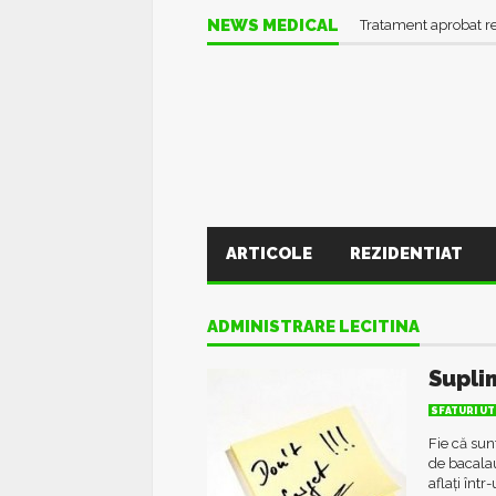
NEWS MEDICAL
Tratament aprobat r
ARTICOLE
REZIDENTIAT
ADMINISTRARE LECITINA
Supli
SFATURI UT
Fie că sun
de bacalau
aflați într