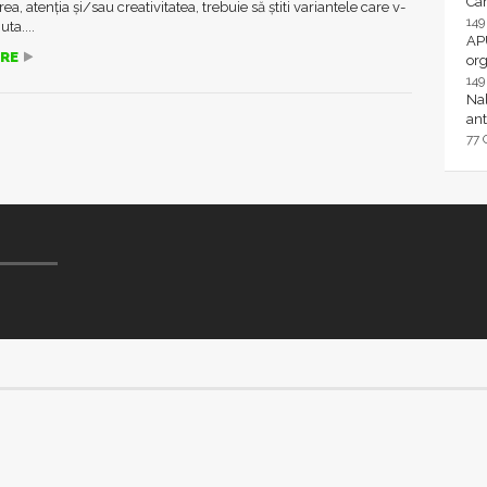
Ca
a, atenția și/sau creativitatea, trebuie să știti variantele care v-
14
uta....
AP
RE
or
14
Nal
ant
77