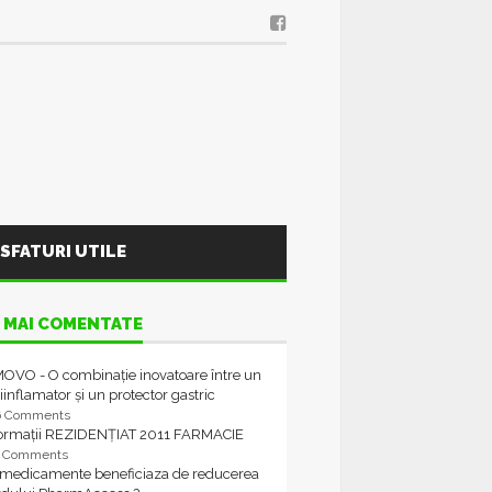
SFATURI UTILE
 MAI COMENTATE
OVO - O combinație inovatoare între un
iinflamator și un protector gastric
6 Comments
formații REZIDENȚIAT 2011 FARMACIE
4 Comments
 medicamente beneficiaza de reducerea