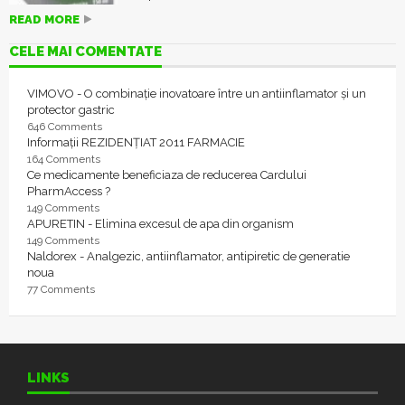
READ MORE
CELE MAI COMENTATE
VIMOVO - O combinație inovatoare între un antiinflamator și un
protector gastric
646 Comments
Informații REZIDENȚIAT 2011 FARMACIE
164 Comments
Ce medicamente beneficiaza de reducerea Cardului
PharmAccess ?
149 Comments
APURETIN - Elimina excesul de apa din organism
149 Comments
Naldorex - Analgezic, antiinflamator, antipiretic de generatie
noua
77 Comments
LINKS