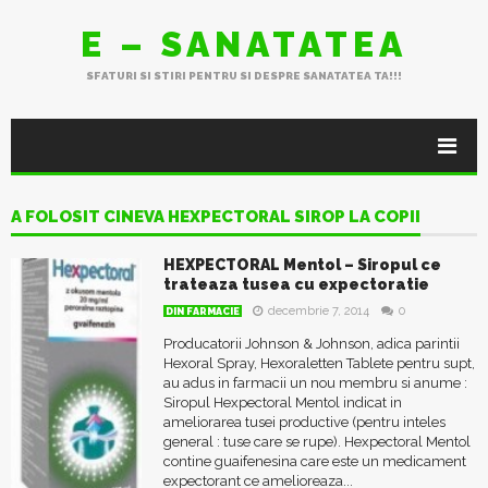
E – SANATATEA
SFATURI SI STIRI PENTRU SI DESPRE SANATATEA TA!!!
A FOLOSIT CINEVA HEXPECTORAL SIROP LA COPII
HEXPECTORAL Mentol – Siropul ce
trateaza tusea cu expectoratie
decembrie 7, 2014
0
DIN FARMACIE
Producatorii Johnson & Johnson, adica parintii
Hexoral Spray, Hexoraletten Tablete pentru supt,
au adus in farmacii un nou membru si anume :
Siropul Hexpectoral Mentol indicat in
ameliorarea tusei productive (pentru inteles
general : tuse care se rupe). Hexpectoral Mentol
contine guaifenesina care este un medicament
expectorant ce amelioreaza...