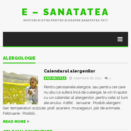
E – SANATATEA
SFATURI SI STIRI PENTRU SI DESPRE SANATATEA TA!!!
ALERGOLOGIE
Calendarul alergenilor
noiembrie 26, 2011
1
SFATURI UTILE
Pentru persoanele alergice, sau pentru cei care
nu știu că suferă încă de o alergie, le vin în ajutor
cu un calendar al alergenilor, pentru cele 12 luni
ale anului. Astfel : Ianuarie : Posibili alergeni :
Ger, temperaturi scăzute, praf, acarieni, mucegaiuri, păr de animale.
Februarie : Posibili...
READ MORE