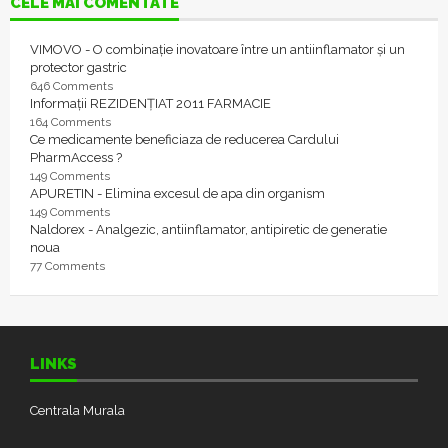
CELE MAI COMENTATE
VIMOVO - O combinație inovatoare între un antiinflamator și un
protector gastric
646 Comments
Informații REZIDENȚIAT 2011 FARMACIE
164 Comments
Ce medicamente beneficiaza de reducerea Cardului
PharmAccess ?
149 Comments
APURETIN - Elimina excesul de apa din organism
149 Comments
Naldorex - Analgezic, antiinflamator, antipiretic de generatie
noua
77 Comments
LINKS
Centrala Murala