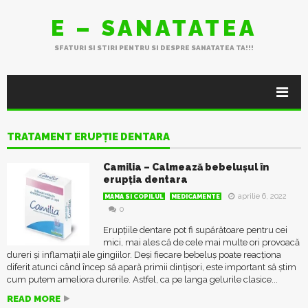
E – SANATATEA
SFATURI SI STIRI PENTRU SI DESPRE SANATATEA TA!!!
TRATAMENT ERUPȚIE DENTARA
Camilia – Calmează bebelușul în
erupția dentara
aprilie 6, 2022
MAMA SI COPILUL
MEDICAMENTE
0
Erupțiile dentare pot fi supărătoare pentru cei
mici, mai ales că de cele mai multe ori provoacă
dureri și inflamații ale gingiilor. Deși fiecare bebeluș poate reacționa
diferit atunci când încep să apară primii dințișori, este important să știm
cum putem ameliora durerile. Astfel, ca pe langa gelurile clasice...
READ MORE