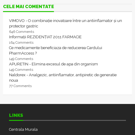
CELE MAI COMENTATE
VIMOVO - O combinație inovatoare între un antiinflamator și un
protector gastric
646 Comments
Informații REZIDENȚIAT 2011 FARMACIE
164 Comments
Ce medicamente beneficiaza de reducerea Cardului
PharmAccess ?
149 Comments
APURETIN - Elimina excesul de apa din organism
149 Comments
Naldorex - Analgezic, antiinflamator, antipiretic de generatie
noua
77 Comments
LINKS
Centrala Murala