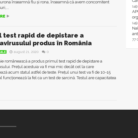
Ca
lurona înseamnă flu şi rona, înseamnă că avem concomitent
14
ri,...
AP
RE
or
14
Nal
ant
l test rapid de depistare a
77
avirusului produs în România
august 21, 2020
0
CALE
e românească a produs primul test rapid de depistare a
sului. Prețul acestuia va fi mai mic decât cel la care
ează acum statul astfel de teste. Prețul unui test va fi de 10-15
ul funcționează la fel ca un test de sarcină. Testul are capacitatea