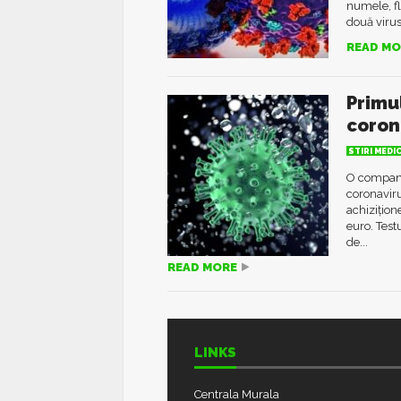
numele, f
două virusu
READ MO
Primu
coron
STIRI MEDI
O compani
coronaviru
achizițion
euro. Test
de...
READ MORE
LINKS
Centrala Murala