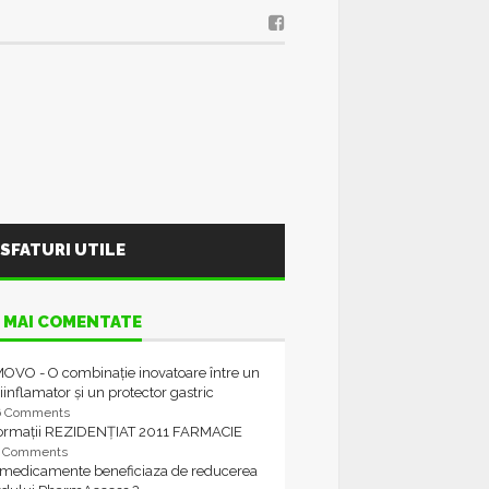
SFATURI UTILE
 MAI COMENTATE
OVO - O combinație inovatoare între un
iinflamator și un protector gastric
6 Comments
formații REZIDENȚIAT 2011 FARMACIE
4 Comments
 medicamente beneficiaza de reducerea