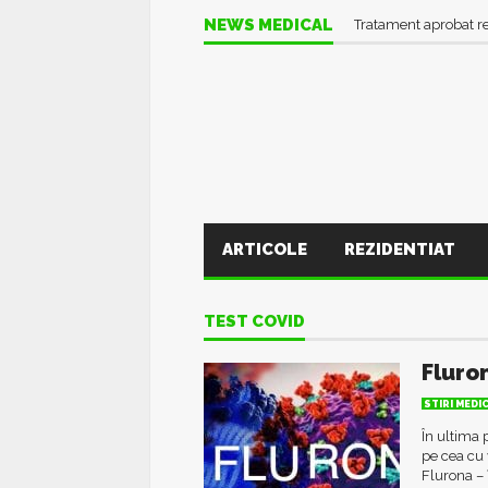
Informații UTILE în pl
NEWS MEDICAL
Tratament aprobat r
ARTICOLE
REZIDENTIAT
TEST COVID
Fluro
STIRI MEDI
În ultima 
pe cea cu 
Flurona –