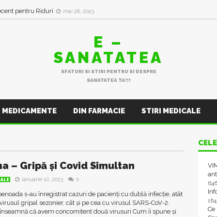
in val de Infecții Respiratorii
ianuarie 11, 2023
ecent pentru Riduri
mai 28, 2023
E –
SANATATEA
SFATURI SI STIRI PENTRU SI DESPRE
SANATATEA TA!!!
MEDICAMENTE
DIN FARMACIE
STIRI MEDICALE
CELE
na – Gripă şi Covid Simultan
VIM
ant
ianuarie 10, 2023
0
CALE
64
In
perioada s-au înregistrat cazuri de pacienţi cu dublă infecţie, atât
16
virusul gripal sezonier, cât şi pe cea cu virusul SARS-CoV-2.
Ce
 înseamnă că avem concomitent două virusuri Cum îi spune şi