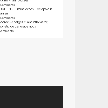
rdului PharmAccess ?
9 Comments
URETIN - Elimina excesul de apa din
ganism
9 Comments
dorex - Analgezic, antiinflamator,
ipiretic de generatie noua
 Comments