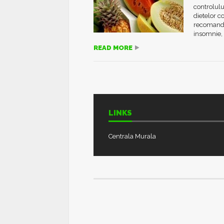
controlulu
dietelor c
recomandat
insomnie, i
READ MORE
LINKS
Centrala Murala