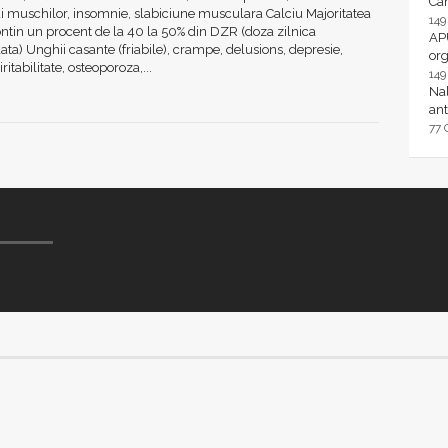
Ca
i muschilor, insomnie, slabiciune musculara Calciu Majoritatea
14
ontin un procent de la 40 la 50% din DZR (doza zilnica
AP
a) Unghii casante (friabile), crampe, delusions, depresie,
or
ritabilitate, osteoporoza,...
14
Nal
ant
77