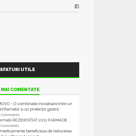
SFATURI UTILE
 MAI COMENTATE
OVO - O combinație inovatoare între un
iinflamator și un protector gastric
6 Comments
formații REZIDENȚIAT 2011 FARMACIE
4 Comments
 medicamente beneficiaza de reducerea