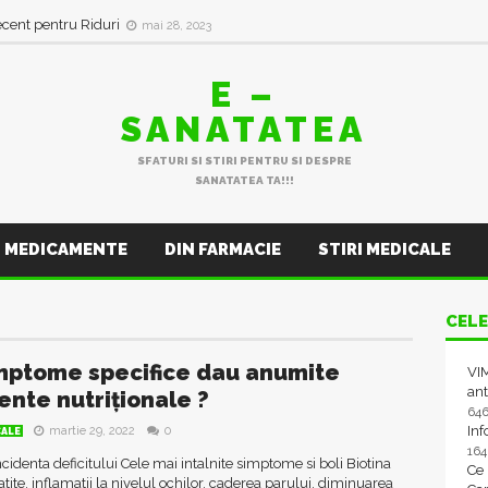
ecent pentru Riduri
mai 28, 2023
E –
SANATATEA
SFATURI SI STIRI PENTRU SI DESPRE
SANATATEA TA!!!
MEDICAMENTE
DIN FARMACIE
STIRI MEDICALE
CELE
mptome specifice dau anumite
VIM
ant
ente nutriționale ?
64
In
martie 29, 2022
0
CALE
16
ncidenta deficitului Cele mai intalnite simptome si boli Biotina
Ce
ite, inflamatii la nivelul ochilor, caderea parului, diminuarea