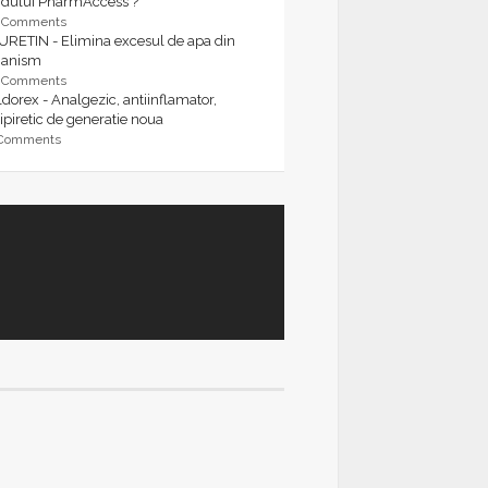
rdului PharmAccess ?
9 Comments
URETIN - Elimina excesul de apa din
ganism
9 Comments
dorex - Analgezic, antiinflamator,
ipiretic de generatie noua
 Comments