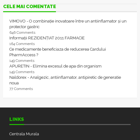
CELE MAI COMENTATE
VIMOVO - O combinație inovatoare între un antiinflamator și un
protector gastric
646 Comments
Informații REZIDENȚIAT 2011 FARMACIE
164 Comments
Ce medicamente beneficiaza de reducerea Cardului
PharmAccess ?
149 Comments
APURETIN - Elimina excesul de apa din organism
149 Comments
Naldorex - Analgezic, antiinflamator, antipiretic de generatie
noua
77 Comments
LINKS
Centrala Murala