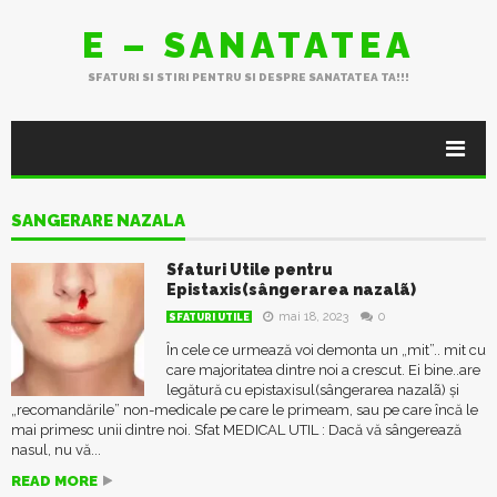
E – SANATATEA
SFATURI SI STIRI PENTRU SI DESPRE SANATATEA TA!!!
SANGERARE NAZALA
Sfaturi Utile pentru
Epistaxis(sângerarea nazalã)
mai 18, 2023
0
SFATURI UTILE
În cele ce urmează voi demonta un „mit”.. mit cu
care majoritatea dintre noi a crescut. Ei bine..are
legătură cu epistaxisul(sângerarea nazalã) și
„recomandările” non-medicale pe care le primeam, sau pe care încă le
mai primesc unii dintre noi. Sfat MEDICAL UTIL : Dacă vă sângerează
nasul, nu vă...
READ MORE