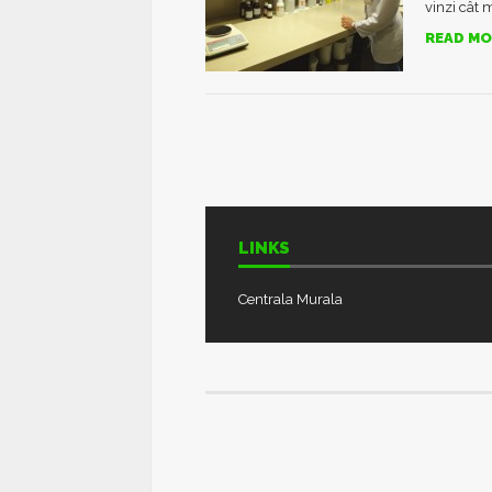
vinzi cât 
READ MO
LINKS
Centrala Murala