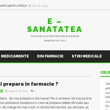
ecent pentru Riduri
mai 28, 2023
E –
SANATATEA
SFATURI SI STIRI PENTRU SI DESPRE
SANATATEA TA!!!
MEDICAMENTE
DIN FARMACIE
STIRI MEDICALE
CELE
i prepara in farmacie ?
VIM
ant
august 26, 2013
2
IE
64
In
bare.. Se mai prepara in farmacie? Pe zi ce trece, tot mai putine
16
mai păstrează receptura in care se prepara retete oficinale sau
Ce
. Se merge tot mai mult, in rândul farmaciilor, pe vânzare, sa