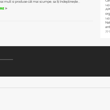
Ca
mai mult si produse cât mai scumpe, sa îți îndeplinește...
14
RE
AP
or
14
Nal
ant
77