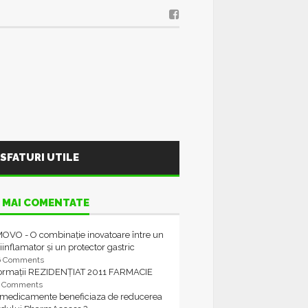
SFATURI UTILE
 MAI COMENTATE
OVO - O combinație inovatoare între un
iinflamator și un protector gastric
6 Comments
formații REZIDENȚIAT 2011 FARMACIE
4 Comments
 medicamente beneficiaza de reducerea