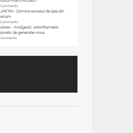
rdului PharmAccess ?
9 Comments
URETIN - Elimina excesul de apa din
ganism
9 Comments
dorex - Analgezic, antiinflamator,
ipiretic de generatie noua
 Comments