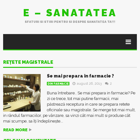
E – SANATATEA
SFATURI SI STIRI PENTRU SI DESPRE SANATATEA TA!!!
REȚETE MAGISTRALE
Se mai prepara in farmacie ?
august 26, 2013
2
DIN FARMACIE
Buna întrebare.. Se mai prepara in farmacie? Pe
zi ce trece, tot mai putine farmacii, mai
păstrează receptura in care se prepara retete
oficinale sau magistrale. Se merge tot mai mult,
in rândul farmaciilor, pe vânzare, sa vinzi cât mai mult si produse cât
mai scumpe, sa îți îndeplinește...
READ MORE