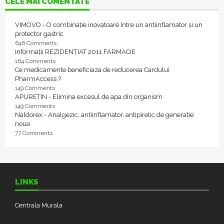
CELE MAI COMENTATE
VIMOVO - O combinație inovatoare între un antiinflamator și un
protector gastric
646 Comments
Informații REZIDENȚIAT 2011 FARMACIE
164 Comments
Ce medicamente beneficiaza de reducerea Cardului
PharmAccess ?
149 Comments
APURETIN - Elimina excesul de apa din organism
149 Comments
Naldorex - Analgezic, antiinflamator, antipiretic de generatie
noua
77 Comments
LINKS
Centrala Murala