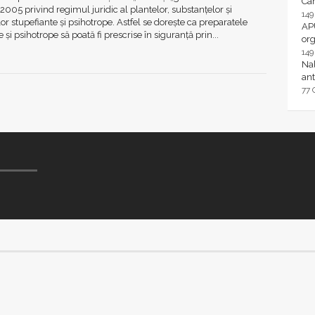
Ca
2005 privind regimul juridic al plantelor, substanțelor și
14
or stupefiante și psihotrope. Astfel se dorește ca preparatele
AP
 și psihotrope să poată fi prescrise în siguranță prin...
or
14
Nal
ant
77