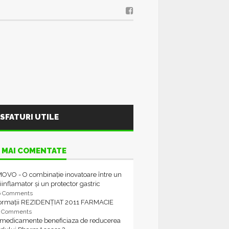
SFATURI UTILE
 MAI COMENTATE
OVO - O combinație inovatoare între un
iinflamator și un protector gastric
6 Comments
formații REZIDENȚIAT 2011 FARMACIE
4 Comments
 medicamente beneficiaza de reducerea