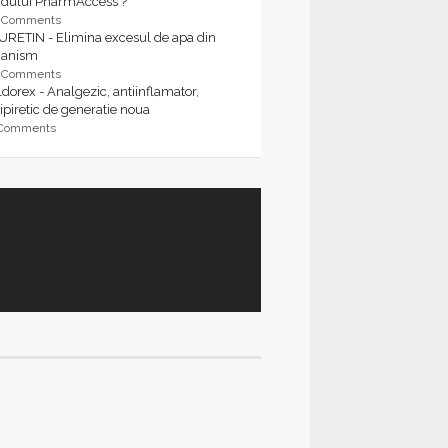
rdului PharmAccess ?
9 Comments
URETIN - Elimina excesul de apa din
ganism
9 Comments
dorex - Analgezic, antiinflamator,
ipiretic de generatie noua
 Comments