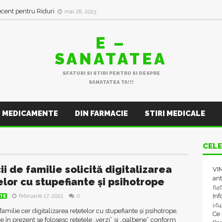
ecent pentru Riduri
mai 28, 2023
E –
SANATATEA
SFATURI SI STIRI PENTRU SI DESPRE
SANATATEA TA!!!
MEDICAMENTE
DIN FARMACIE
STIRI MEDICALE
CELE
i de familie solicită digitalizarea
VIM
ant
elor cu stupefiante și psihotrope
64
In
februarie 17, 2022
0
TE
16
familie cer digitalizarea rețetelor cu stupefiante și psihotrope,
Ce
e în prezent se folosesc rețetele „verzi” și „galbene” conform