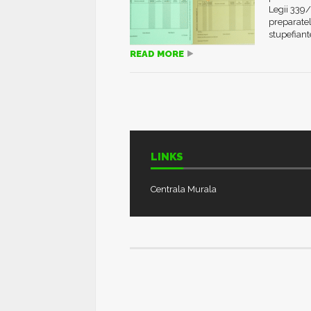
Legii 339/
preparatel
stupefiante
READ MORE
LINKS
Centrala Murala