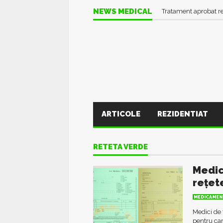
NEWS MEDICAL
Tratament aprobat r
ARTICOLE
REZIDENTIAT
RETETA VERDE
Medici
rețet
MEDICAMEN
Medici de 
pentru car