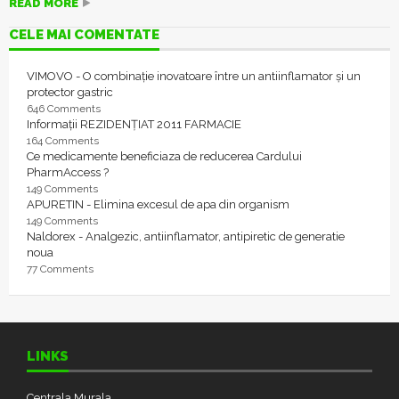
READ MORE
CELE MAI COMENTATE
VIMOVO - O combinație inovatoare între un antiinflamator și un
protector gastric
646 Comments
Informații REZIDENȚIAT 2011 FARMACIE
164 Comments
Ce medicamente beneficiaza de reducerea Cardului
PharmAccess ?
149 Comments
APURETIN - Elimina excesul de apa din organism
149 Comments
Naldorex - Analgezic, antiinflamator, antipiretic de generatie
noua
77 Comments
LINKS
Centrala Murala