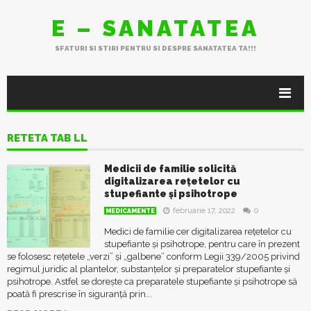
E – SANATATEA
SFATURI SI STIRI PENTRU SI DESPRE SANATATEA TA!!!
RETETA TAB LL
Medicii de familie solicită
digitalizarea rețetelor cu
stupefiante și psihotrope
februarie 17, 2022
0
MEDICAMENTE
Medici de familie cer digitalizarea rețetelor cu
stupefiante și psihotrope, pentru care în prezent
se folosesc rețetele „verzi” și „galbene” conform Legii 339/2005 privind
regimul juridic al plantelor, substanțelor și preparatelor stupefiante și
psihotrope. Astfel se dorește ca preparatele stupefiante și psihotrope să
poată fi prescrise în siguranță prin...