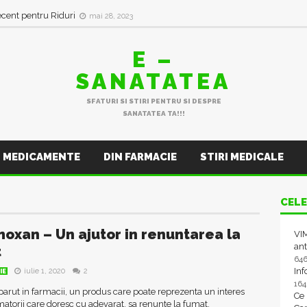
ecent pentru Riduri
mai 28, 2023
E –
SANATATEA
SFATURI SI STIRI PENTRU SI DESPRE
SANATATEA TA!!!
MEDICAMENTE
DIN FARMACIE
STIRI MEDICALE
CELE
oxan – Un ajutor in renuntarea la
VIM
ant
t
64
In
iulie 1, 2020
2
IE
16
aparut in farmacii, un produs care poate reprezenta un interes
Ce
atorii care doresc cu adevarat, sa renunte la fumat.