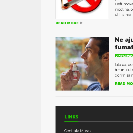
Defumoxan 
nicotina, 
utilizarea 
READ MORE
Ne aj
fumat
DIN FARMAC
Iata ca, d
tutunului 
dorim sa n
READ MO
LINKS
Centrala Murala