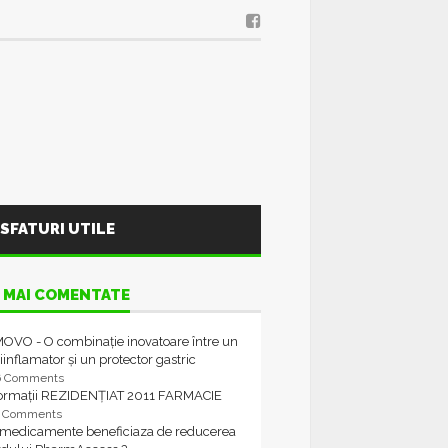
SFATURI UTILE
 MAI COMENTATE
OVO - O combinație inovatoare între un
iinflamator și un protector gastric
6 Comments
formații REZIDENȚIAT 2011 FARMACIE
4 Comments
 medicamente beneficiaza de reducerea