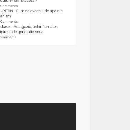
rdului PharmAccess ?
9 Comments
URETIN - Elimina excesul de apa din
ganism
9 Comments
dorex - Analgezic, antiinflamator,
ipiretic de generatie noua
 Comments