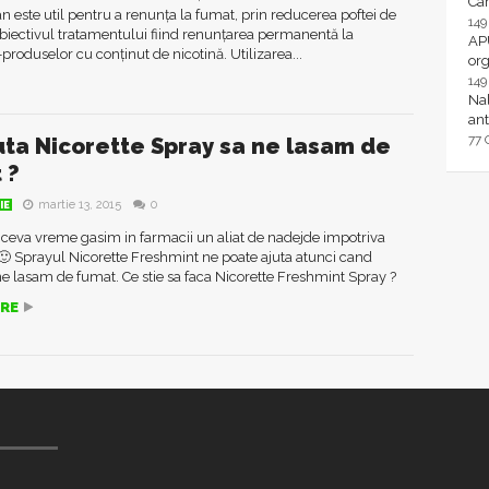
Ca
este util pentru a renunța la fumat, prin reducerea poftei de
14
obiectivul tratamentului fiind renunțarea permanentă la
AP
-produselor cu conținut de nicotină. Utilizarea...
or
14
Nal
ant
77
uta Nicorette Spray sa ne lasam de
 ?
martie 13, 2015
0
IE
e ceva vreme gasim in farmacii un aliat de nadejde impotriva
🙂 Sprayul Nicorette Freshmint ne poate ajuta atunci cand
e lasam de fumat. Ce stie sa faca Nicorette Freshmint Spray ?
RE