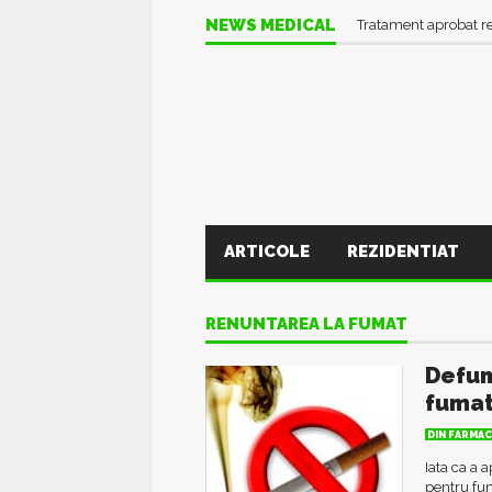
NEWS MEDICAL
Tratament aprobat r
ARTICOLE
REZIDENTIAT
RENUNTAREA LA FUMAT
Defum
fuma
DIN FARMAC
Iata ca a 
pentru fum