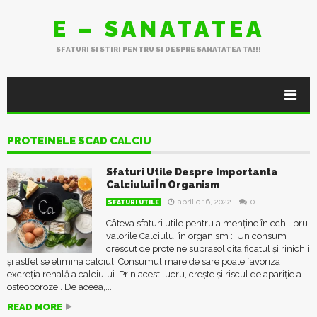
E – SANATATEA
SFATURI SI STIRI PENTRU SI DESPRE SANATATEA TA!!!
PROTEINELE SCAD CALCIU
Sfaturi Utile Despre Importanta
Calciului În Organism
aprilie 16, 2022
0
SFATURI UTILE
Câteva sfaturi utile pentru a menține în echilibru
valorile Calciului în organism : Un consum
crescut de proteine suprasolicita ficatul şi rinichii
și astfel se elimina calciul. Consumul mare de sare poate favoriza
excreţia renală a calciului. Prin acest lucru, creşte şi riscul de apariţie a
osteoporozei. De aceea,...
READ MORE