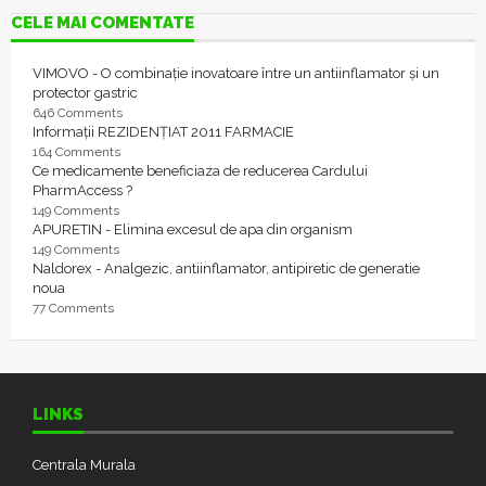
CELE MAI COMENTATE
VIMOVO - O combinație inovatoare între un antiinflamator și un
protector gastric
646 Comments
Informații REZIDENȚIAT 2011 FARMACIE
164 Comments
Ce medicamente beneficiaza de reducerea Cardului
PharmAccess ?
149 Comments
APURETIN - Elimina excesul de apa din organism
149 Comments
Naldorex - Analgezic, antiinflamator, antipiretic de generatie
noua
77 Comments
LINKS
Centrala Murala