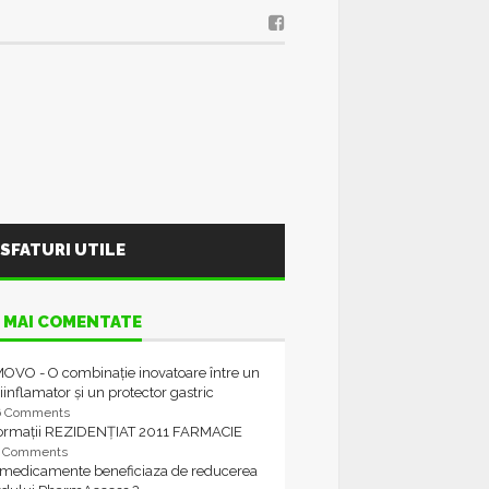
SFATURI UTILE
 MAI COMENTATE
OVO - O combinație inovatoare între un
iinflamator și un protector gastric
6 Comments
formații REZIDENȚIAT 2011 FARMACIE
4 Comments
 medicamente beneficiaza de reducerea