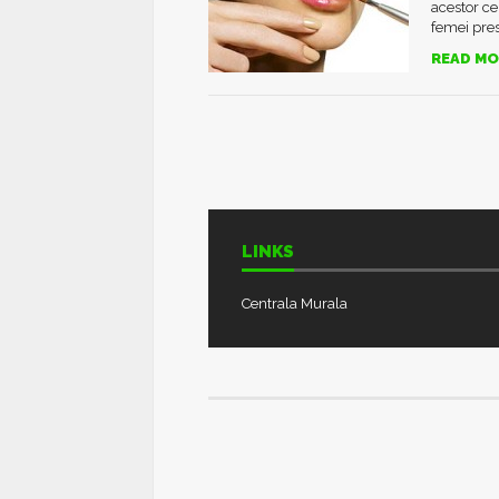
acestor cer
femei pres
READ MO
LINKS
Centrala Murala