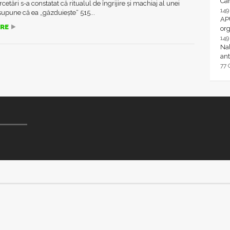
Ca
cetări s-a constatat că ritualul de îngrijire şi machiaj al unei
14
upune că ea „găzduieşte“ 515...
AP
RE
or
14
Nal
ant
77