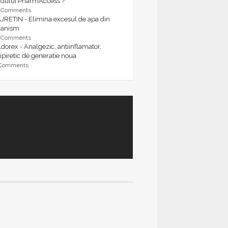
rdului PharmAccess ?
9 Comments
URETIN - Elimina excesul de apa din
ganism
9 Comments
dorex - Analgezic, antiinflamator,
ipiretic de generatie noua
 Comments