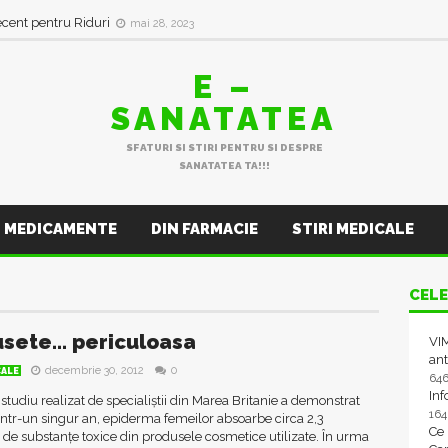
ecent pentru Riduri
mai 28, 2023
E –
SANATATEA
SFATURI SI STIRI PENTRU SI DESPRE
SANATATEA TA!!!
MEDICAMENTE
DIN FARMACIE
STIRI MEDICALE
CELE
sete… periculoasa
VIM
ant
decembrie 30, 2012
0
CALE
64
In
studiu realizat de specialiştii din Marea Britanie a demonstrat
16
 într-un singur an, epiderma femeilor absoarbe circa 2,3
Ce
de substanţe toxice din produsele cosmetice utilizate. În urma