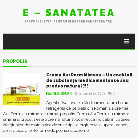
E – SANATATEA
SFATURI SI STIRI PENTRU SI DESPRE SANATATEA TA!!!
PROPOLIS
Crema AurDerm Mimosa – Un cocktail
de substanțe medicamentoase sau
produs natural ?!?
ianuarie 13, 2019
0
STIRI MEDICALE
Agenției Naționale a Medicamentului a hotarat
retragerea de pe piata din Romania a Cremei
Aur Derm cu mimoza, smirna, propolis. Crema AurDerm cu mimoza,
smirna si propolis este o crema naturist-cosmetica indicata in tratarea
afecțiunilor dermatologice de orice tip – alergii, pete, ciuperci, acnee,
dermatoze, diferite forme de psoriazis, eczeme...