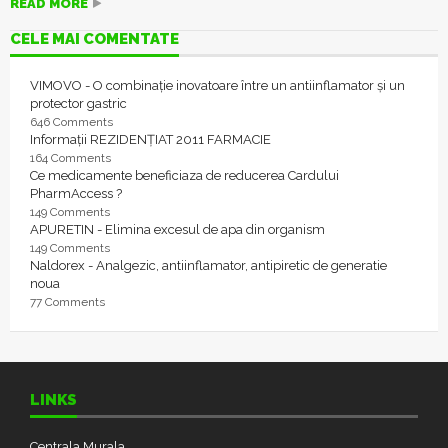
READ MORE
CELE MAI COMENTATE
VIMOVO - O combinație inovatoare între un antiinflamator și un
protector gastric
646 Comments
Informații REZIDENȚIAT 2011 FARMACIE
164 Comments
Ce medicamente beneficiaza de reducerea Cardului
PharmAccess ?
149 Comments
APURETIN - Elimina excesul de apa din organism
149 Comments
Naldorex - Analgezic, antiinflamator, antipiretic de generatie
noua
77 Comments
LINKS
Centrala Murala