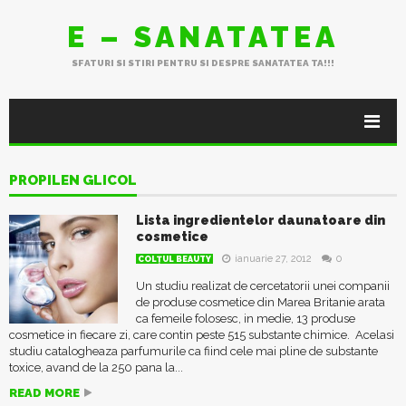
E – SANATATEA
SFATURI SI STIRI PENTRU SI DESPRE SANATATEA TA!!!
PROPILEN GLICOL
Lista ingredientelor daunatoare din
cosmetice
ianuarie 27, 2012
0
COLŢUL BEAUTY
Un studiu realizat de cercetatorii unei companii
de produse cosmetice din Marea Britanie arata
ca femeile folosesc, in medie, 13 produse
cosmetice in fiecare zi, care contin peste 515 substante chimice. Acelasi
studiu catalogheaza parfumurile ca fiind cele mai pline de substante
toxice, avand de la 250 pana la...
READ MORE