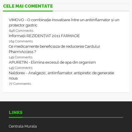
CELE MAI COMENTATE
VIMOVO - O combinație inovatoare între un antiinflamator și un
protector gastric
646 Comments
Informații REZIDENȚIAT 2011 FARMACIE
164 Comments
Ce medicamente beneficiaza de reducerea Cardului
PharmAccess ?
149 Comments
APURETIN - Elimina excesul de apa din organism
149 Comments
Naldorex - Analgezic, antiinflamator, antipiretic de generatie
noua
77 Comments
LINKS
Centrala Murala