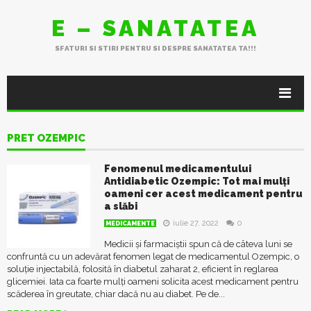
E – SANATATEA
SFATURI SI STIRI PENTRU SI DESPRE SANATATEA TA!!!
PRET OZEMPIC
Fenomenul medicamentului
Antidiabetic Ozempic: Tot mai mulţi
oameni cer acest medicament pentru
a slăbi
iulie 27, 2022
0
MEDICAMENTE
Medicii şi farmaciştii spun că de câteva luni se
confruntă cu un adevărat fenomen legat de medicamentul Ozempic, o
soluţie injectabilă, folosită în diabetul zaharat 2, eficient în reglarea
glicemiei. Iata ca foarte mulţi oameni solicita acest medicament pentru
scăderea în greutate, chiar dacă nu au diabet. Pe de...