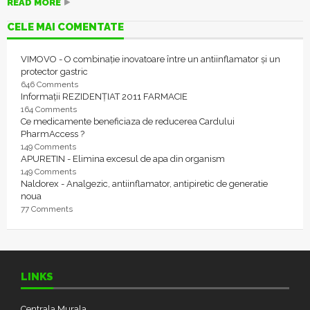
READ MORE
CELE MAI COMENTATE
VIMOVO - O combinație inovatoare între un antiinflamator și un
protector gastric
646 Comments
Informații REZIDENȚIAT 2011 FARMACIE
164 Comments
Ce medicamente beneficiaza de reducerea Cardului
PharmAccess ?
149 Comments
APURETIN - Elimina excesul de apa din organism
149 Comments
Naldorex - Analgezic, antiinflamator, antipiretic de generatie
noua
77 Comments
LINKS
Centrala Murala