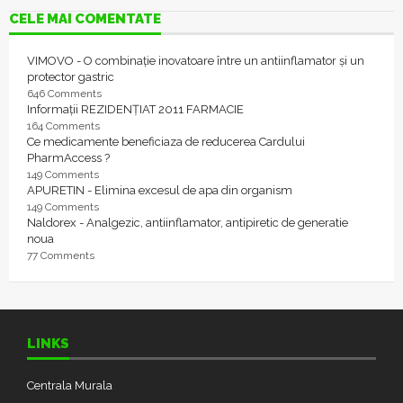
CELE MAI COMENTATE
VIMOVO - O combinație inovatoare între un antiinflamator și un
protector gastric
646 Comments
Informații REZIDENȚIAT 2011 FARMACIE
164 Comments
Ce medicamente beneficiaza de reducerea Cardului
PharmAccess ?
149 Comments
APURETIN - Elimina excesul de apa din organism
149 Comments
Naldorex - Analgezic, antiinflamator, antipiretic de generatie
noua
77 Comments
LINKS
Centrala Murala