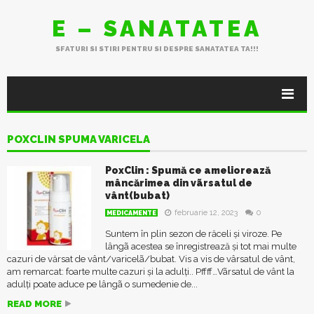
E – SANATATEA
SFATURI SI STIRI PENTRU SI DESPRE SANATATEA TA!!!
POXCLIN SPUMA VARICELA
PoxClin : Spumă ce ameliorează
mâncărimea din vãrsatul de
vânt(bubat)
februarie 12, 2023
0
MEDICAMENTE
Suntem în plin sezon de răceli și viroze. Pe
lângã acestea se înregistrează și tot mai multe
cazuri de vărsat de vânt/varicelã/bubat. Vis a vis de vârsatul de vânt,
am remarcat: foarte multe cazuri și la adulți.. Pffff…Vãrsatul de vânt la
adulți poate aduce pe lângã o sumedenie de...
READ MORE