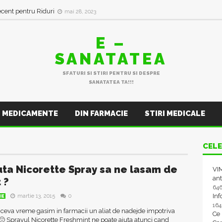
ecent pentru Riduri
mai 28, 2023
E –
SANATATEA
SFATURI SI STIRI PENTRU SI DESPRE
SANATATEA TA!!!
MEDICAMENTE
DIN FARMACIE
STIRI MEDICALE
CELE
uta Nicorette Spray sa ne lasam de
VIM
ant
 ?
64
In
martie 13, 2015
0
IE
16
e ceva vreme gasim in farmacii un aliat de nadejde impotriva
Ce
🙂 Sprayul Nicorette Freshmint ne poate ajuta atunci cand