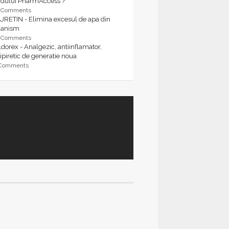
rdului PharmAccess ?
9 Comments
URETIN - Elimina excesul de apa din
ganism
9 Comments
dorex - Analgezic, antiinflamator,
ipiretic de generatie noua
 Comments