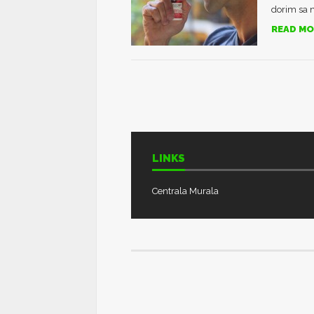
dorim sa n
READ MO
LINKS
Centrala Murala