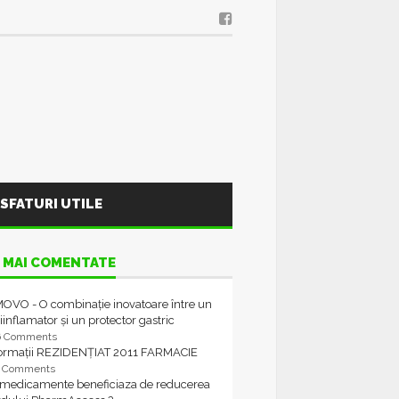
SFATURI UTILE
 MAI COMENTATE
OVO - O combinație inovatoare între un
iinflamator și un protector gastric
6 Comments
formații REZIDENȚIAT 2011 FARMACIE
4 Comments
 medicamente beneficiaza de reducerea