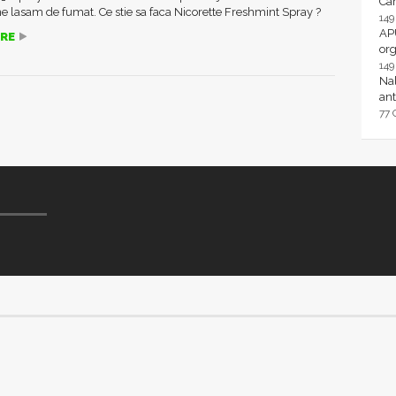
Ca
e lasam de fumat. Ce stie sa faca Nicorette Freshmint Spray ?
14
AP
RE
or
14
Nal
ant
77