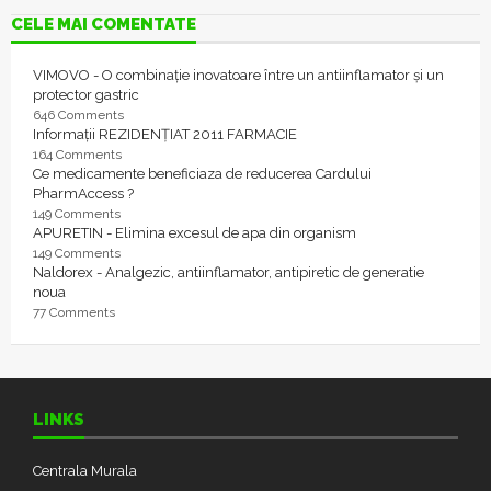
CELE MAI COMENTATE
VIMOVO - O combinație inovatoare între un antiinflamator și un
protector gastric
646 Comments
Informații REZIDENȚIAT 2011 FARMACIE
164 Comments
Ce medicamente beneficiaza de reducerea Cardului
PharmAccess ?
149 Comments
APURETIN - Elimina excesul de apa din organism
149 Comments
Naldorex - Analgezic, antiinflamator, antipiretic de generatie
noua
77 Comments
LINKS
Centrala Murala