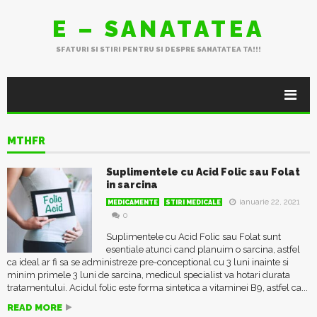
E – SANATATEA
SFATURI SI STIRI PENTRU SI DESPRE SANATATEA TA!!!
MTHFR
Suplimentele cu Acid Folic sau Folat
in sarcina
ianuarie 22, 2021
MEDICAMENTE
STIRI MEDICALE
0
Suplimentele cu Acid Folic sau Folat sunt
esentiale atunci cand planuim o sarcina, astfel
ca ideal ar fi sa se administreze pre-conceptional cu 3 luni inainte si
minim primele 3 luni de sarcina, medicul specialist va hotari durata
tratamentului. Acidul folic este forma sintetica a vitaminei B9, astfel ca...
READ MORE