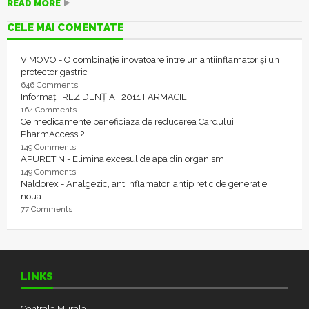
READ MORE
CELE MAI COMENTATE
VIMOVO - O combinație inovatoare între un antiinflamator și un
protector gastric
646 Comments
Informații REZIDENȚIAT 2011 FARMACIE
164 Comments
Ce medicamente beneficiaza de reducerea Cardului
PharmAccess ?
149 Comments
APURETIN - Elimina excesul de apa din organism
149 Comments
Naldorex - Analgezic, antiinflamator, antipiretic de generatie
noua
77 Comments
LINKS
Centrala Murala