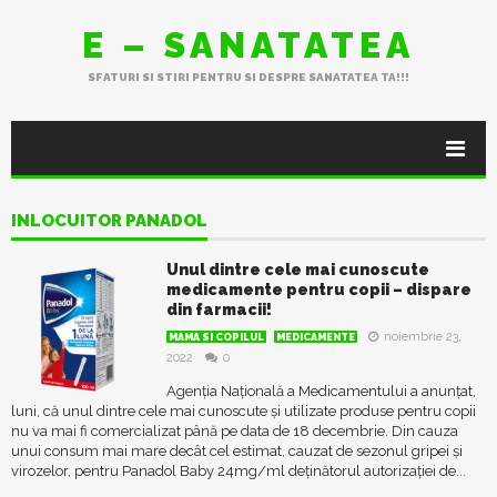
E – SANATATEA
SFATURI SI STIRI PENTRU SI DESPRE SANATATEA TA!!!
INLOCUITOR PANADOL
Unul dintre cele mai cunoscute
medicamente pentru copii – dispare
din farmacii!
noiembrie 23,
MAMA SI COPILUL
MEDICAMENTE
2022
0
Agenția Națională a Medicamentului a anunțat,
luni, că unul dintre cele mai cunoscute și utilizate produse pentru copii
nu va mai fi comercializat până pe data de 18 decembrie. Din cauza
unui consum mai mare decât cel estimat, cauzat de sezonul gripei și
virozelor, pentru Panadol Baby 24mg/ml deținătorul autorizației de...