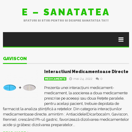
E – SANATATEA
SFATURI SI STIRI PENTRU SI DESPRE SANATATEA TA!!!
GAVISCON
Interactiuni Medicamentoase Directe
mai 24, 2022
0
MEDICAMENTE
Prezenta unei interacțiuni medicament-
medicament, la asocierea a doua medicamente
prescrise pe aceeași sau doua Rețete paralele,
pentru același pacient, trebuie depistata de
farmacist la analiza științifică a rețetelor. Din categoria interacțiunilor
medicamentoase directe, amintim : Antiacidele(Dicarbocalm, Gaviscon,
Rennie), crescând Ph-ul gastric, favorizează dizolvarea medicamentelor
acide și grăbesc dizolvarea preparatelor...