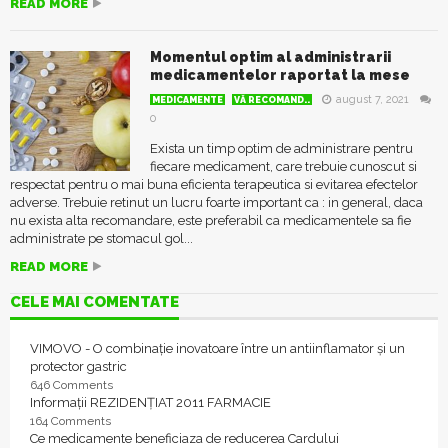
READ MORE
Momentul optim al administrarii
medicamentelor raportat la mese
august 7, 2021
MEDICAMENTE
VĂ RECOMAND..
0
Exista un timp optim de administrare pentru
fiecare medicament, care trebuie cunoscut si
respectat pentru o mai buna eficienta terapeutica si evitarea efectelor
adverse. Trebuie retinut un lucru foarte important ca : in general, daca
nu exista alta recomandare, este preferabil ca medicamentele sa fie
administrate pe stomacul gol...
READ MORE
CELE MAI COMENTATE
VIMOVO - O combinație inovatoare între un antiinflamator și un
protector gastric
646 Comments
Informații REZIDENȚIAT 2011 FARMACIE
164 Comments
Ce medicamente beneficiaza de reducerea Cardului