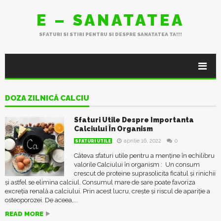
E – SANATATEA
SFATURI SI STIRI PENTRU SI DESPRE SANATATEA TA!!!
DOZA ZILNICĂ CALCIU
Sfaturi Utile Despre Importanta
Calciului În Organism
aprilie 16, 2022
0
SFATURI UTILE
Câteva sfaturi utile pentru a menține în echilibru
valorile Calciului în organism : Un consum
crescut de proteine suprasolicita ficatul şi rinichii
și astfel se elimina calciul. Consumul mare de sare poate favoriza
excreţia renală a calciului. Prin acest lucru, creşte şi riscul de apariţie a
osteoporozei. De aceea,...
READ MORE