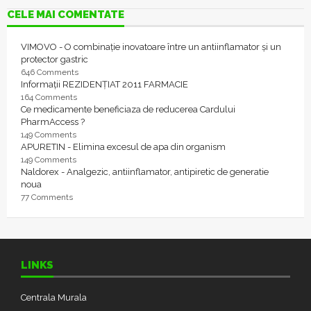
CELE MAI COMENTATE
VIMOVO - O combinație inovatoare între un antiinflamator și un
protector gastric
646 Comments
Informații REZIDENȚIAT 2011 FARMACIE
164 Comments
Ce medicamente beneficiaza de reducerea Cardului
PharmAccess ?
149 Comments
APURETIN - Elimina excesul de apa din organism
149 Comments
Naldorex - Analgezic, antiinflamator, antipiretic de generatie
noua
77 Comments
LINKS
Centrala Murala