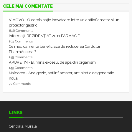
CELE MAI COMENTATE
VIMOVO - O combinație inovatoare între un antiinflamator și un
protector gastric
646 Comments
Informații REZIDENȚIAT 2011 FARMACIE
164 Comments
Ce medicamente beneficiaza de reducerea Cardului
PharmAccess ?
149 Comments
APURETIN - Elimina excesul de apa din organism
149 Comments
Naldorex - Analgezic, antiinflamator, antipiretic de generatie
noua
77 Comments
LINKS
Centrala Murala