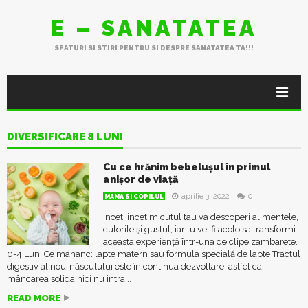
E – SANATATEA
SFATURI SI STIRI PENTRU SI DESPRE SANATATEA TA!!!
DIVERSIFICARE 8 LUNI
Cu ce hrănim bebelușul în primul
anișor de viață
aprilie 3, 2022
0
MAMA SI COPILUL
Incet, incet micutul tau va descoperi alimentele,
culorile și gustul, iar tu vei fi acolo sa transformi
aceasta experiență într-una de clipe zambarete.
0-4 Luni Ce mananc: lapte matern sau formula specială de lapte Tractul
digestiv al nou-născutului este în continua dezvoltare, astfel ca
mâncarea solida nici nu intra...
READ MORE